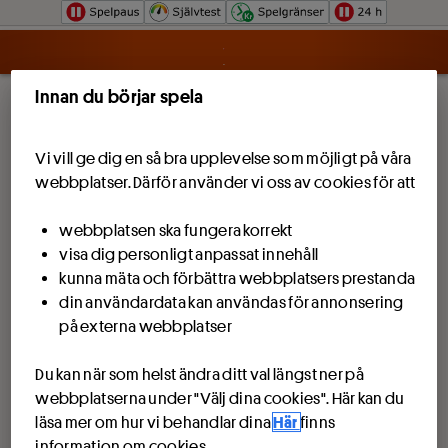
Hoppa till innehåll
Innan du börjar spela
Vi vill ge dig en så bra upplevelse som möjligt på våra
webbplatser. Därför använder vi oss av cookies för att
webbplatsen ska fungera korrekt
visa dig personligt anpassat innehåll
kunna mäta och förbättra webbplatsers prestanda
din användardata kan användas för annonsering
på externa webbplatser
Du kan när som helst ändra ditt val längst ner på
webbplatserna under "Välj dina cookies". Här kan du
läsa mer om hur vi behandlar dina
Här
finns
information om cookies.