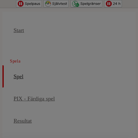
Hoppa till innehåll
Start
Spela
Spel
PIX - Färdiga spel
Resultat