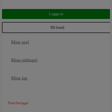
Logga in
Bli kund
Mina spel
Mina oddsspel
Mina lag
Överföringar