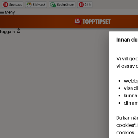
Hoppa till innehåll
Meny
Logga in
Innan du
Vi vill g
vi oss av 
webbpl
visa d
kunna 
din an
Du kan när
cookies".
cookies.