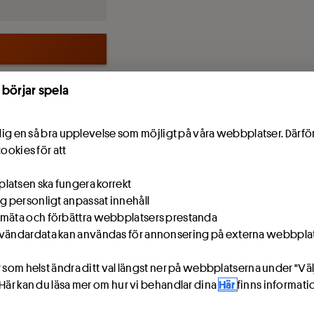
 börjar spela
e dig en så bra upplevelse som möjligt på våra webbplatser. Därf
cookies för att
atsen ska fungera korrekt
ig personligt anpassat innehåll
mäta och förbättra webbplatsers prestanda
vändardata kan användas för annonsering på externa webbpla
 som helst ändra ditt val längst ner på webbplatserna under "Väl
 Här kan du läsa mer om hur vi behandlar dina
Här
finns informat