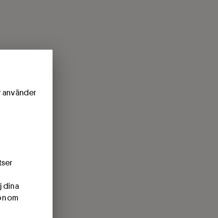
ör använder
tser
j dina
ion om