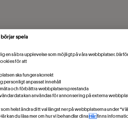
 börjar spela
e dig en så bra upplevelse som möjligt på våra webbplatser. Därf
cookies för att
atsen ska fungera korrekt
ig personligt anpassat innehåll
mäta och förbättra webbplatsers prestanda
vändardata kan användas för annonsering på externa webbpla
 som helst ändra ditt val längst ner på webbplatserna under "Väl
 Här kan du läsa mer om hur vi behandlar dina
Här
finns informat