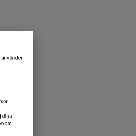
ör använder
tser
j dina
ion om