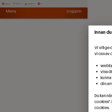
Hoppa till innehåll
Meny
Logga in
Innan du
Vi vill g
vi oss av 
webbpl
visa d
kunna 
din an
Du kan när
cookies".
cookies.