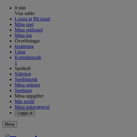
0 min
Visa saldo
Logga in
Bli kund
Mina spel
Mina oddsspel
Mina lag
Överföringar
Insättning
Uttag
Kontohistorik
1
Spelkoll
Självtest
Spelhistorik
Mina gränser
Spelpaus
Mina uppgifter
Min profil
Mina gräsrotenval
Logga ut
Meny