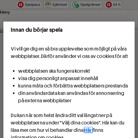
Hoppa till innehåll
Meny
Innan du börjar spela
Logga in
Vi vill ge dig en så bra upplevelse som möjligt på våra
webbplatser. Därför använder vi oss av cookies för att
webbplatsen ska fungera korrekt
visa dig personligt anpassat innehåll
kunna mäta och förbättra webbplatsers prestanda
din användardata kan användas för annonsering
på externa webbplatser
Du kan när som helst ändra ditt val längst ner på
webbplatserna under "Välj dina cookies". Här kan du
läsa mer om hur vi behandlar dina
Här
finns
information om cookies.