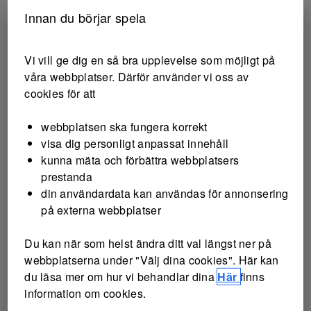
Sportservice
Innan du börjar spela
Vi vill ge dig en så bra upplevelse som möjligt på
våra webbplatser. Därför använder vi oss av
Spela tillsammans
cookies för att
Spela i lag
webbplatsen ska fungera korrekt
visa dig personligt anpassat innehåll
kunna mäta och förbättra webbplatsers
Butiksandelar
prestanda
din användardata kan användas för annonsering
på externa webbplatser
Köpta andelar
Du kan när som helst ändra ditt val längst ner på
webbplatserna under "Välj dina cookies". Här kan
du läsa mer om hur vi behandlar dina
Här
finns
Tjänster och stöd
information om cookies.