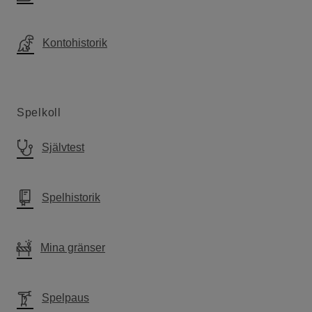
Kontohistorik
Spelkoll
Självtest
Spelhistorik
Mina gränser
Spelpaus