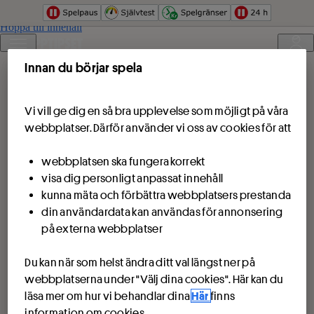
Hoppa till innehåll
Innan du börjar spela
Vi vill ge dig en så bra upplevelse som möjligt på våra
webbplatser. Därför använder vi oss av cookies för att
webbplatsen ska fungera korrekt
visa dig personligt anpassat innehåll
kunna mäta och förbättra webbplatsers prestanda
din användardata kan användas för annonsering
på externa webbplatser
Du kan när som helst ändra ditt val längst ner på
webbplatserna under "Välj dina cookies". Här kan du
läsa mer om hur vi behandlar dina
Här
finns
information om cookies.