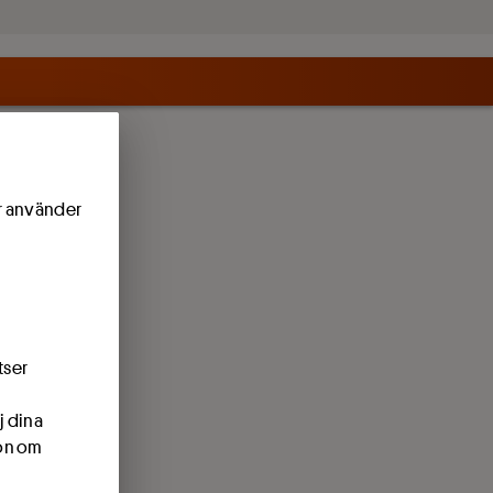
ör använder
tser
j dina
ion om