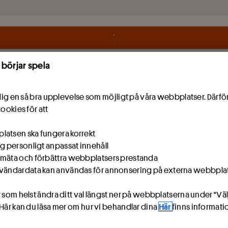
Hoppa till innehåll
 börjar spela
e dig en så bra upplevelse som möjligt på våra webbplatser. Därf
cookies för att
atsen ska fungera korrekt
ig personligt anpassat innehåll
mäta och förbättra webbplatsers prestanda
vändardata kan användas för annonsering på externa webbpla
 som helst ändra ditt val längst ner på webbplatserna under "Väl
 Här kan du läsa mer om hur vi behandlar dina
Här
finns informat