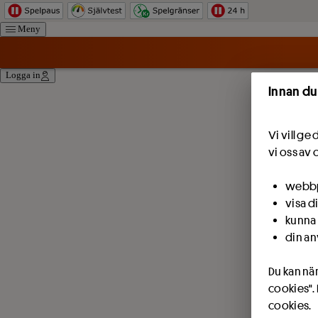
Meny
Logga in
Innan du
Vi vill g
vi oss av 
webbpl
visa d
kunna 
din an
Du kan när
cookies".
cookies.