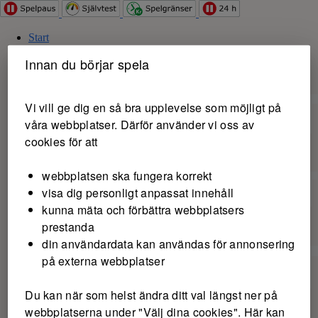
Hoppa till innehåll
Start
Spela
Innan du börjar spela
Spel
Sport & hästar
Vi vill ge dig en så bra upplevelse som möjligt på
våra webbplatser. Därför använder vi oss av
cookies för att
Stryktipset
Jackpot ca 5 milj kr
webbplatsen ska fungera korrekt
visa dig personligt anpassat innehåll
kunna mäta och förbättra webbplatsers
prestanda
Europatipset
Jackpot ca 2,5 milj kr
din användardata kan användas för annonsering
på externa webbplatser
Du kan när som helst ändra ditt val längst ner på
webbplatserna under "Välj dina cookies". Här kan
Topptipset