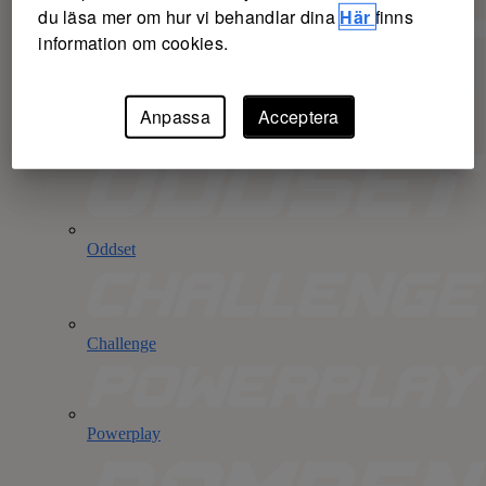
du läsa mer om hur vi behandlar dina
Här
finns
information om cookies.
Anpassa
Acceptera
Måltipset
Jackpot ca 1,5 milj kr
Oddset
Challenge
Powerplay