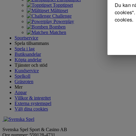
Du kan nä
Topptipset
Måltipset
cookies".
Challenge
cookies.
Powerplay
Bomben
Matchen
Sportservice
Spela tillsammans
Spela i lag
Butiksandelar
Köpta andelar
Tjänster och stöd
Kundservice
Spelkoll
Gräsroten
Mer
Appar
Villkor & integritet
Externa systemspel
Välj dina cookies
Svenska Spel Sport & Casino AB
Org.nummer: 559128-4731