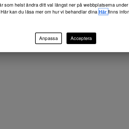
r som helst ändra ditt val längst ner på webbplatserna under 
 Här kan du läsa mer om hur vi behandlar dina
Här
finns inf
Anpassa
Acceptera