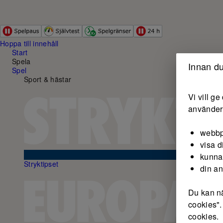
Hoppa till innehåll
Start
Spela
Innan du
Spel
Sport & hästar
Vi vill g
använder 
webbp
visa d
kunna
Stryktipset
din a
Du kan nä
cookies".
cookies.