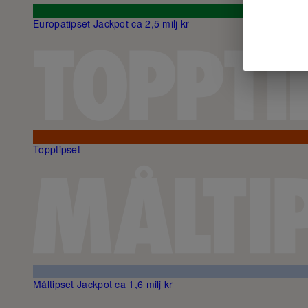
Europatipset
Jackpot ca 2,5 milj kr
Topptipset
Måltipset
Jackpot ca 1,6 milj kr