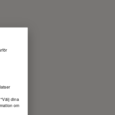
rför
latser
"Välj dina
ormation om