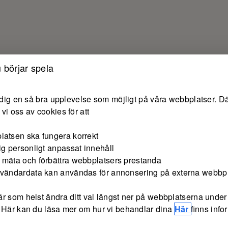
 börjar spela
e dig en så bra upplevelse som möjligt på våra webbplatser. Dä
vi oss av cookies för att
latsen ska fungera korrekt
ig personligt anpassat innehåll
 mäta och förbättra webbplatsers prestanda
nvändardata kan användas för annonsering på externa webbp
r som helst ändra ditt val längst ner på webbplatserna under 
 Här kan du läsa mer om hur vi behandlar dina
Här
finns inf