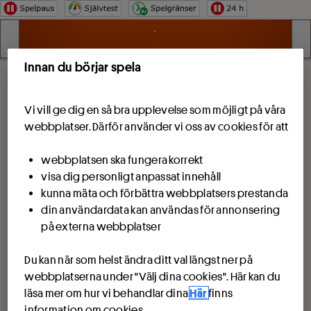
Hoppa till innehåll
Innan du börjar spela
Vi vill ge dig en så bra upplevelse som möjligt på våra
webbplatser. Därför använder vi oss av cookies för att
webbplatsen ska fungera korrekt
visa dig personligt anpassat innehåll
kunna mäta och förbättra webbplatsers prestanda
din användardata kan användas för annonsering
på externa webbplatser
Du kan när som helst ändra ditt val längst ner på
webbplatserna under "Välj dina cookies". Här kan du
läsa mer om hur vi behandlar dina
Här
finns
information om cookies.