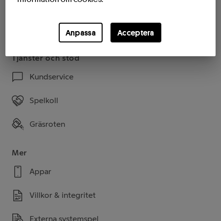
Butiksandelar
Köpta andelar
Anpassa
Acceptera
Tjänster och stöd
Kundservice
Spelkoll
Gräsroten
Mer
Appar
Villkor & integritet
Externa systemspel