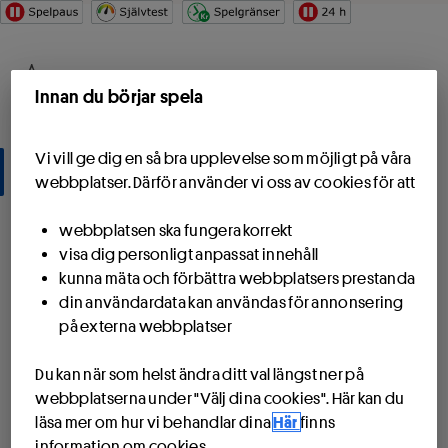
Hoppa till innehåll
Start
Innan du börjar spela
Spela
Vi vill ge dig en så bra upplevelse som möjligt på våra
Spel
webbplatser. Därför använder vi oss av cookies för att
PIX - Färdiga spel
webbplatsen ska fungera korrekt
visa dig personligt anpassat innehåll
Resultat
kunna mäta och förbättra webbplatsers prestanda
din användardata kan användas för annonsering
Sportservice
på externa webbplatser
Spela tillsammans
Du kan när som helst ändra ditt val längst ner på
webbplatserna under "Välj dina cookies". Här kan du
Spela i lag
läsa mer om hur vi behandlar dina
Här
finns
information om cookies.