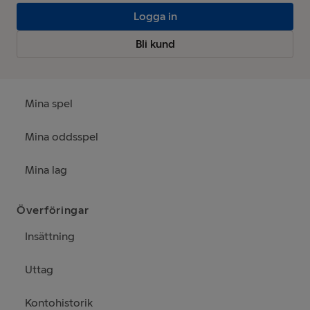
Logga in
Bli kund
Mina spel
Mina oddsspel
Mina lag
Överföringar
Insättning
Uttag
Kontohistorik