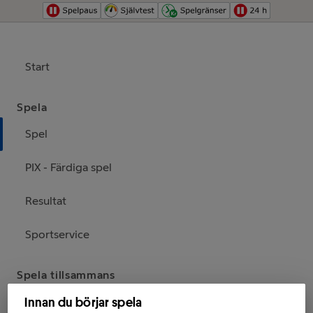
Hoppa till innehåll
Start
Spela
Spel
PIX - Färdiga spel
Resultat
Sportservice
Spela tillsammans
Innan du börjar spela
Spela i lag