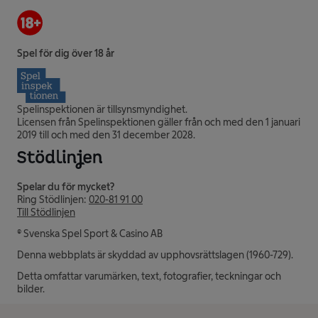
Spel för dig över 18 år
Spelinspektionen är tillsynsmyndighet.
Licensen från Spelinspektionen gäller från och med den 1 januari
2019 till och med den 31 december 2028.
Spelar du för mycket?
Ring Stödlinjen:
020-81 91 00
Till Stödlinjen
© Svenska Spel Sport & Casino AB
Denna webbplats är skyddad av upphovsrättslagen (1960-729).
Detta omfattar varumärken, text, fotografier, teckningar och
bilder.