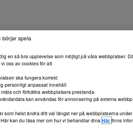
 börjar spela
e dig en så bra upplevelse som möjligt på våra webbplatser. Dä
vi oss av cookies för att
latsen ska fungera korrekt
ig personligt anpassat innehåll
 mäta och förbättra webbplatsers prestanda
nvändardata kan användas för annonsering på externa webbp
r som helst ändra ditt val längst ner på webbplatserna under 
 Här kan du läsa mer om hur vi behandlar dina
Här
finns inf