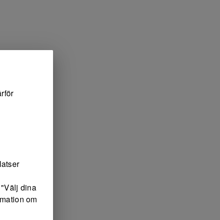
rför
latser
"Välj dina
ormation om