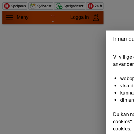
Hoppa till innehåll
Meny
Logga in
Innan du
Vi vill g
använder 
webbp
visa d
kunna
din a
Du kan nä
cookies".
cookies.