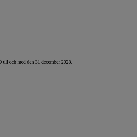
19 till och med den 31 december 2028.