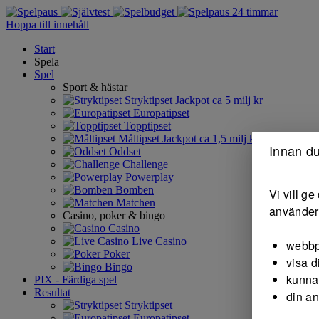
Hoppa till innehåll
Start
Spela
Spel
Sport & hästar
Stryktipset
Jackpot ca 5 milj kr
Europatipset
Topptipset
Måltipset
Jackpot ca 1,5 milj kr
Innan du
Oddset
Challenge
Powerplay
Bomben
Vi vill g
Matchen
använder 
Casino, poker & bingo
Casino
Live Casino
webbp
Poker
visa d
Bingo
kunna
PIX - Färdiga spel
Resultat
din a
Stryktipset
Europatipset