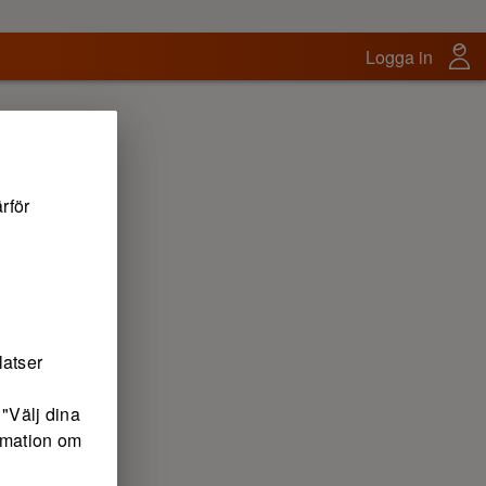
Logga in
rför
latser
"Välj dina
ormation om