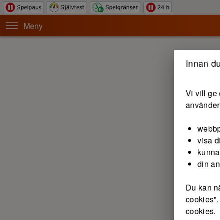
Meny
Innan du
Vi vill g
använder 
webbp
visa d
kunna
din a
Du kan nä
cookies".
cookies.