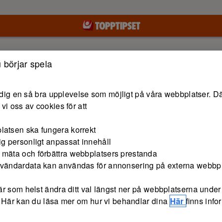
Hoppa till innehåll
 börjar spela
e dig en så bra upplevelse som möjligt på våra webbplatser. Dä
vi oss av cookies för att
latsen ska fungera korrekt
ig personligt anpassat innehåll
 mäta och förbättra webbplatsers prestanda
nvändardata kan användas för annonsering på externa webbp
r som helst ändra ditt val längst ner på webbplatserna under 
 Här kan du läsa mer om hur vi behandlar dina
Här
finns inf