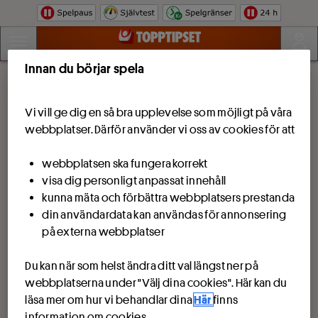
Hoppa till innehåll
Innan du börjar spela
Vi vill ge dig en så bra upplevelse som möjligt på våra
webbplatser. Därför använder vi oss av cookies för att
webbplatsen ska fungera korrekt
visa dig personligt anpassat innehåll
kunna mäta och förbättra webbplatsers prestanda
din användardata kan användas för annonsering
på externa webbplatser
Du kan när som helst ändra ditt val längst ner på
webbplatserna under "Välj dina cookies". Här kan du
läsa mer om hur vi behandlar dina
Här
finns
information om cookies.