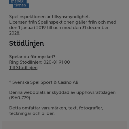
Spelinspektionen är tillsynsmyndighet.
Licensen från Spelinspektionen gäller från och med
den 1 januari 2019 till och med den 31 december
2028.
Spelar du för mycket?
Ring Stödlinjen:
020-81 91 00
Till Stödlinjen
© Svenska Spel Sport & Casino AB
Denna webbplats är skyddad av upphovsrättslagen
(1960-729).
Detta omfattar varumärken, text, fotografier,
teckningar och bilder.