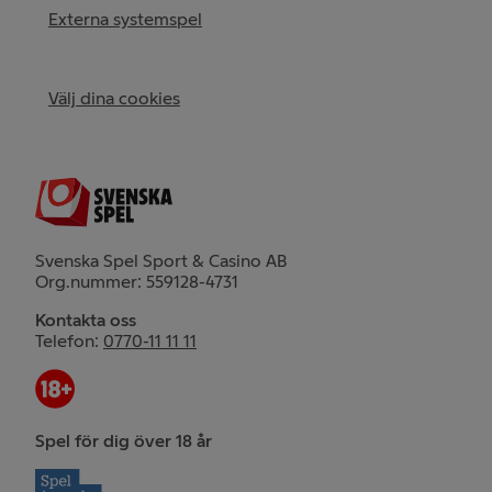
Externa systemspel
Välj dina cookies
Svenska Spel Sport & Casino AB
Org.nummer: 559128-4731
Kontakta oss
Telefon:
0770-11 11 11
Spel för dig över 18 år