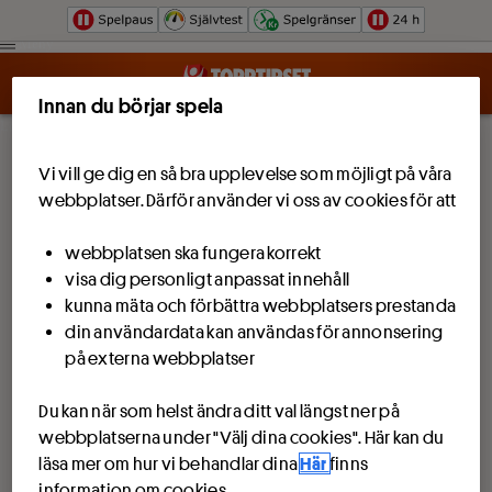
Hoppa till innehåll
Meny
Innan du börjar spela
Logga in
Vi vill ge dig en så bra upplevelse som möjligt på våra
webbplatser. Därför använder vi oss av cookies för att
webbplatsen ska fungera korrekt
visa dig personligt anpassat innehåll
kunna mäta och förbättra webbplatsers prestanda
din användardata kan användas för annonsering
på externa webbplatser
Du kan när som helst ändra ditt val längst ner på
webbplatserna under "Välj dina cookies". Här kan du
läsa mer om hur vi behandlar dina
Här
finns
information om cookies.