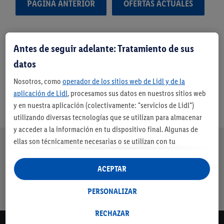
PÁGINA ANTERIOR
OFERTAS ACTUALES
Antes de seguir adelante: Tratamiento de sus
datos
Nosotros, como
operador de los sitios web de Lidl y de la
aplicación de Lidl
, procesamos sus datos en nuestros sitios web
y en nuestra aplicación (colectivamente: "servicios de Lidl")
utilizando diversas tecnologías que se utilizan para almacenar
y acceder a la información en tu dispositivo final. Algunas de
Nuestra promesa de Lidl
ellas son técnicamente necesarias o se utilizan con tu
Envíos
Devolución
Servicio de
Entrega en
consentimiento para configurar los ajustes, para recopilar
gratuitos a
gratuita
financiación
máximo 3 días
estadísticas o para publicidad personalizada dentro y fuera de
ACEPTAR
partir de 79€
los servicios Lidl. Si participa en el programa Lidl Plus, los datos
con cuenta
de su comportamiento de compra en la tienda también se
PERSONALIZAR
Lidl*
procesarán para estos fines.
Si da su consentimiento aquí con fines de publicidad
RECHAZAR