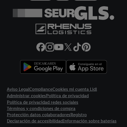
más información sobre el tratamiento de datos.
Al hacer clic en "Rechazar", sólo permite el uso de las
tecnologías necesarias. Al hacer clic en "Aceptar", consiente
todo el tratamiento para todos los fines mencionados.
Encontrará más información, incluida la relativa al período de
almacenamiento de los datos y a su derecho a retirar su
consentimiento en cualquier momento con efectos para el
futuro, en nuestra
política de privacidad.
Puede encontrar el
aviso legal aqui.
Enlaces legales
Aviso Legal
Compliance
Cookies mi cuenta Lidl
Administrar cookies
Política de privacidad
Política de privacidad redes sociales
Términos y condiciones de compra
Protección datos colaboradores
Registro
Declaración de accesibilidad
Información sobre baterías