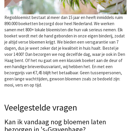
Regiobloemist bestaat al meer dan 15 jaar en heeft inmiddels ruim
890.000 boeketten bezorgd door heel Nederland. We werken
samen met 800+ lokale bloemisten die hun vak serieus nemen. Elk
boeket wordt met de hand gebonden in onze eigen binderij, zodat
je altijd verse bloemen krijgt. We bieden een versgarantie van 7
dagen, dus je weet zeker dat je kwaliteit in huis haalt. Bestel je
voor 14:00? Dan bezorgen we nog dezelfde dag, waar je ook in Den
Haag bent. Of het nu gaat om een klassiek boeket aan de deur of
een handige brievenbusvariant, wij hebben het. En met een
bezorgprijs van €7,45 blijft het betaalbaar. Geen tussenpersonen,
geen lange wachttijden, gewoon bloemen zoals ze bedoeld zijn:
mooi, vers en op tijd.
Veelgestelde vragen
Kan ik vandaag nog bloemen laten
bezorgen in 's-Gravenhage?