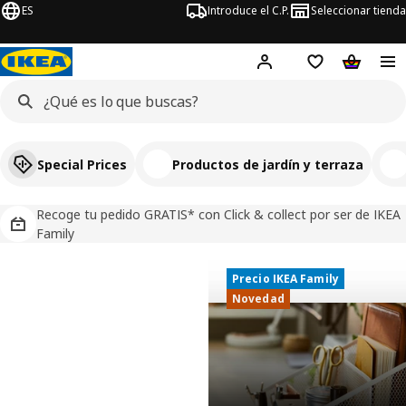
ES
Introduce el C.P.
Seleccionar tienda
Hej!
Iniciar sesión
Lista de deseo
Carrito d
Special Prices
Productos de jardín y terraza
Recoge tu pedido GRATIS* con Click & collect por ser de IKEA
Family
Precio IKEA Family
Precio IKEA Family
IKEA, tu tienda de muebles y decoració
Novedad