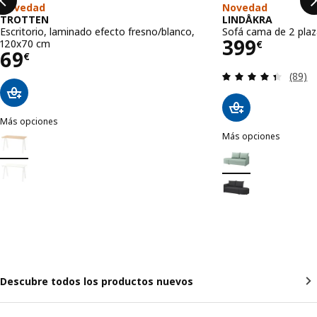
Novedad
Novedad
TROTTEN
LINDÅKRA
Escritorio, laminado efecto fresno/blanco,
Sofá cama de 2 plaza
Precio 39
399
120x70 cm
€
Precio 69€
69
€
Revisa
(89)
Más opciones
TROTTEN
Más opciones
Opción: TROTTEN, Escritorio, laminado efecto fresno/blanco, 120x
LINDÅKRA
Opción: LINDÅKRA, So
Opción: TROTTEN, Escritorio, blanco, 120x70 cm
Opción: LINDÅKRA, S
Descubre todos los productos nuevos