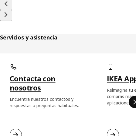
Servicios y asistencia
Saltar listado
Contacta con
IKEA Ap
nosotros
Reimagina tu e
compras más in
Encuentra nuestros contactos y
aplicaciones d
respuestas a preguntas habituales.