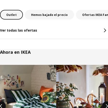
Outlet
Hemos bajado el precio
Ofertas IKEA Fa
Ver todas las ofertas
Ahora en IKEA
Saltar listado