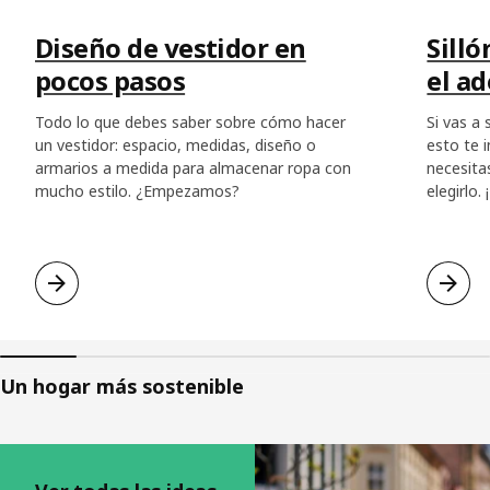
Diseño de vestidor en
Silló
pocos pasos
el a
Todo lo que debes saber sobre cómo hacer
Si vas a
un vestidor: espacio, medidas, diseño o
esto te 
armarios a medida para almacenar ropa con
necesita
mucho estilo. ¿Empezamos?
elegirlo.
Un hogar más sostenible
Saltar listado