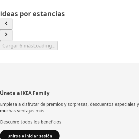
Ideas por estancias
Cargar 6 más
Loading…
Pie
Únete a IKEA Family
de
Empieza a disfrutar de premios y sorpresas, descuentos especiales y
muchas ventajas más.
página
Descubre todos los beneficios
Unirse o iniciar sesión