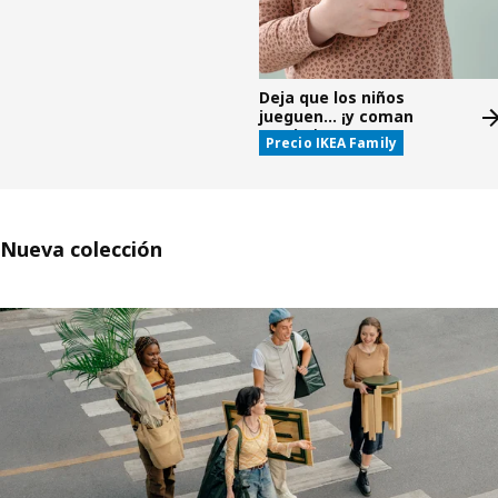
Deja que los niños
jueguen... ¡y coman
gratis!*
Precio IKEA Family
Nueva colección
Saltar listado