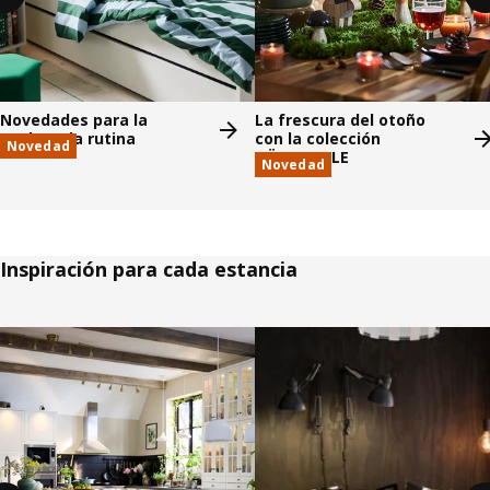
Novedades para la
La frescura del otoño
vuelta a la rutina
con la colección
Novedad
HÖSTAGILLE
Novedad
Inspiración para cada estancia
Saltar listado