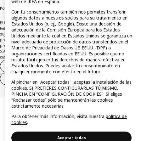
web de IKEA en España.
Política de divulgación responsable
Con tu consentimiento también nos permites transferir
algunos datos a nuestros socios para su tratamiento en
PUBLICIDAD: *Financiación a través de la tarjeta IKEA VISA emitida por la
Estados Unidos (p. ej., Google). Existe una decisión de
Entidad de Pago híbrida CaixaBank Payments & Consumer, E.F.C., E.P., S.A.U., y
adecuación de la Comisión Europea para los Estados
sujeta a su organización. La entidad ha escogido como sistema de
Unidos mediante la cual en Estados Unidos se garantiza un
protección de los fondos recibidos de usuarios de servicios de pago que
nivel adecuado de protección de datos transferidos en el
presta su depósito en una cuenta bancaria separada abierta en CaixaBank,
Marco de Privacidad de Datos UE-EE.UU. (DPF) a
S.A. Conoce más acerca de las formas de pago de tu tarjeta aquí:
organizaciones certificadas en EE.UU. Es posible que no
www.caixabankpc.com/es/productos
. ​
resulte fácil ejercer tus derechos de manera efectiva en
Estados Unidos. Puedes anular tu consentimiento en
Desistimiento del contrato
cualquier momento con efecto en el futuro.
Desistimiento de solo servicios
Al pinchar en "Aceptar todas", aceptas la instalación de las
cookies. SI PREFIERES CONFIGURARLAS TÚ MISMO,
PINCHA EN "CONFIGURACIÓN DE COOKIES". Si eliges
“Rechazar todas” sólo se mantendrán las cookies
estrictamente necesarias.
Para obtener más información, visita nuestra
política de
cookies
.
Aceptar todas