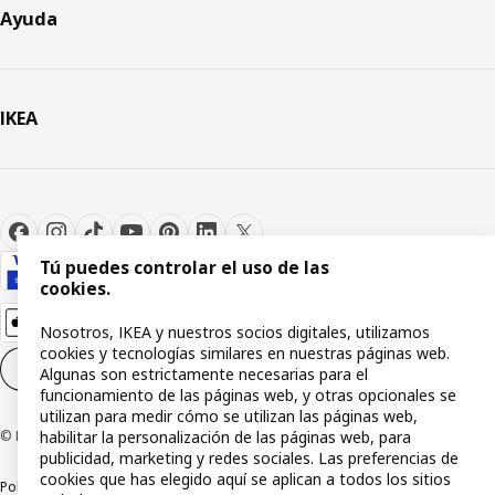
Ayuda
IKEA
Tú puedes controlar el uso de las
cookies.
Nosotros, IKEA y nuestros socios digitales, utilizamos
cookies y tecnologías similares en nuestras páginas web.
Configuración de cookies
ES
Algunas son estrictamente necesarias para el
funcionamiento de las páginas web, y otras opcionales se
utilizan para medir cómo se utilizan las páginas web,
habilitar la personalización de las páginas web, para
© Inter IKEA Systems B.V 1999-2026
publicidad, marketing y redes sociales. Las preferencias de
cookies que has elegido aquí se aplican a todos los sitios
Política de privacidad
Política de cookies
Términos y condiciones