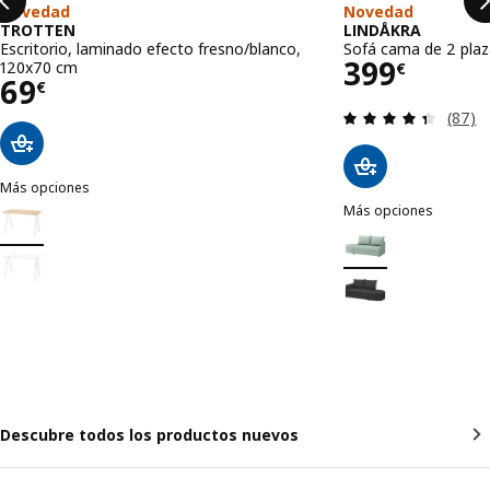
Novedad
Novedad
TROTTEN
LINDÅKRA
Escritorio, laminado efecto fresno/blanco,
Sofá cama de 2 plaza
Precio 39
399
120x70 cm
€
Precio 69€
69
€
Revisa
(87)
Más opciones
TROTTEN
Más opciones
Opción: TROTTEN, Escritorio, laminado efecto fresno/blanco, 120x
LINDÅKRA
Opción: LINDÅKRA, So
Opción: TROTTEN, Escritorio, blanco, 120x70 cm
Opción: LINDÅKRA, S
Descubre todos los productos nuevos