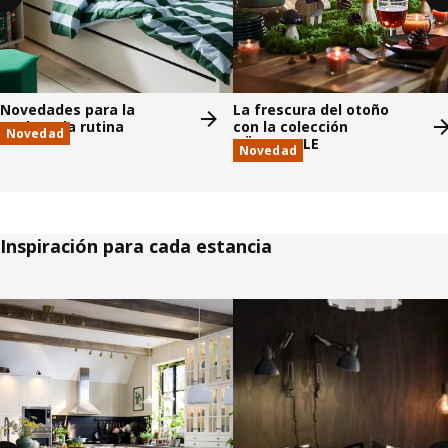
Novedades para la
La frescura del otoño
vuelta a la rutina
con la colección
Novedad
HÖSTAGILLE
Novedad
Inspiración para cada estancia
Saltar listado