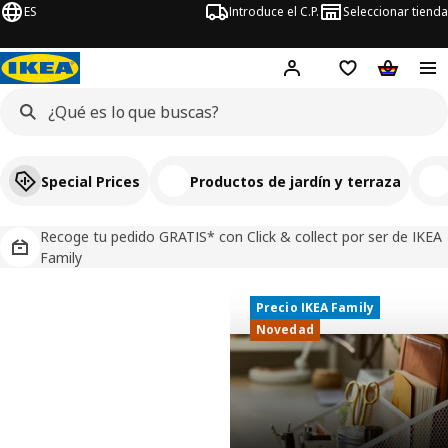
ES
Introduce el C.P.
Seleccionar tienda
Hej!
Iniciar sesión
Lista de deseo
Carrito d
Special Prices
Productos de jardín y terraza
Recoge tu pedido GRATIS* con Click & collect por ser de IKEA
Family
Precio IKEA Family
Precio IKEA Family
IKEA, tu tienda de muebles y decoració
Novedad