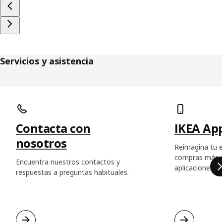
Servicios y asistencia
Saltar listado
Contacta con
IKEA Ap
nosotros
Reimagina tu e
compras más in
Encuentra nuestros contactos y
aplicaciones d
respuestas a preguntas habituales.