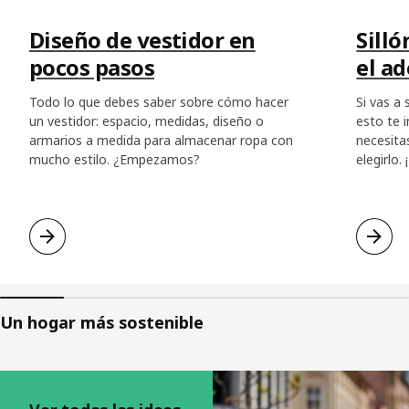
Diseño de vestidor en
Silló
pocos pasos
el a
Todo lo que debes saber sobre cómo hacer
Si vas a
un vestidor: espacio, medidas, diseño o
esto te 
armarios a medida para almacenar ropa con
necesita
mucho estilo. ¿Empezamos?
elegirlo.
Un hogar más sostenible
Saltar listado