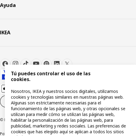
Ayuda
IKEA
Tú puedes controlar el uso de las
cookies.
Nosotros, IKEA y nuestros socios digitales, utilizamos
cookies y tecnologías similares en nuestras páginas web.
Configuración de cookies
ES
Algunas son estrictamente necesarias para el
funcionamiento de las páginas web, y otras opcionales se
utilizan para medir cómo se utilizan las páginas web,
habilitar la personalización de las páginas web, para
© Inter IKEA Systems B.V 1999-2026
publicidad, marketing y redes sociales. Las preferencias de
cookies que has elegido aquí se aplican a todos los sitios
Política de privacidad
Política de cookies
Términos y condiciones