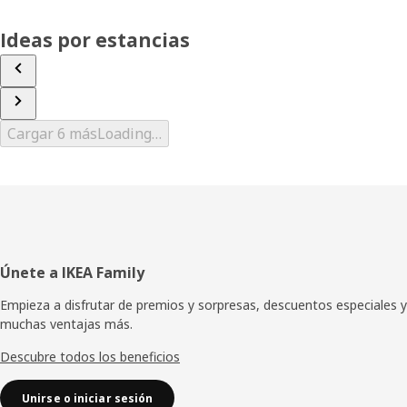
Ideas por estancias
Cargar 6 más
Loading…
Pie
Únete a IKEA Family
de
Empieza a disfrutar de premios y sorpresas, descuentos especiales y
muchas ventajas más.
página
Descubre todos los beneficios
Unirse o iniciar sesión