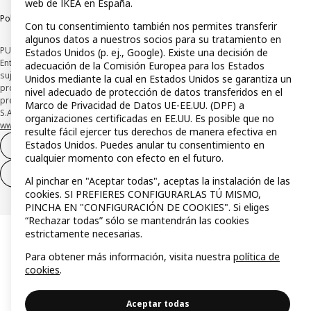
web de IKEA en España.
Política de divulgación responsable
Con tu consentimiento también nos permites transferir
algunos datos a nuestros socios para su tratamiento en
PUBLICIDAD: *Financiación a través de la tarjeta IKEA VISA emitida por la
Estados Unidos (p. ej., Google). Existe una decisión de
Entidad de Pago híbrida CaixaBank Payments & Consumer, E.F.C., E.P., S.A.U., y
adecuación de la Comisión Europea para los Estados
sujeta a su organización. La entidad ha escogido como sistema de
Unidos mediante la cual en Estados Unidos se garantiza un
protección de los fondos recibidos de usuarios de servicios de pago que
nivel adecuado de protección de datos transferidos en el
presta su depósito en una cuenta bancaria separada abierta en CaixaBank,
Marco de Privacidad de Datos UE-EE.UU. (DPF) a
S.A. Conoce más acerca de las formas de pago de tu tarjeta aquí:
organizaciones certificadas en EE.UU. Es posible que no
www.caixabankpc.com/es/productos
. ​
resulte fácil ejercer tus derechos de manera efectiva en
Estados Unidos. Puedes anular tu consentimiento en
Desistimiento del contrato
cualquier momento con efecto en el futuro.
Desistimiento de solo servicios
Al pinchar en "Aceptar todas", aceptas la instalación de las
cookies. SI PREFIERES CONFIGURARLAS TÚ MISMO,
PINCHA EN "CONFIGURACIÓN DE COOKIES". Si eliges
“Rechazar todas” sólo se mantendrán las cookies
estrictamente necesarias.
Para obtener más información, visita nuestra
política de
cookies
.
Aceptar todas