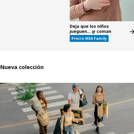
Deja que los niños
jueguen... ¡y coman
gratis!*
Precio IKEA Family
Nueva colección
Saltar listado