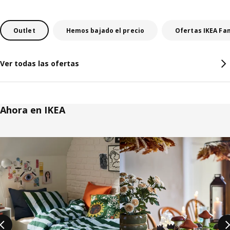
Outlet
Hemos bajado el precio
Ofertas IKEA Fa
Ver todas las ofertas
Ahora en IKEA
Saltar listado