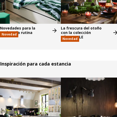
Novedades para la
La frescura del otoño
vuelta a la rutina
con la colección
Novedad
HÖSTAGILLE
Novedad
Inspiración para cada estancia
Saltar listado