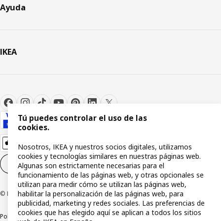
Ayuda
IKEA
Tú puedes controlar el uso de las
cookies.
Nosotros, IKEA y nuestros socios digitales, utilizamos
cookies y tecnologías similares en nuestras páginas web.
Configuración de cookies
ES
Algunas son estrictamente necesarias para el
funcionamiento de las páginas web, y otras opcionales se
utilizan para medir cómo se utilizan las páginas web,
habilitar la personalización de las páginas web, para
© Inter IKEA Systems B.V 1999-2026
publicidad, marketing y redes sociales. Las preferencias de
cookies que has elegido aquí se aplican a todos los sitios
Política de privacidad
Política de cookies
Términos y condiciones