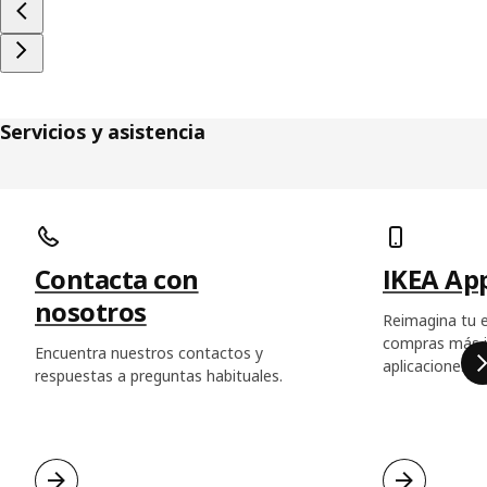
Servicios y asistencia
Saltar listado
Contacta con
IKEA Ap
nosotros
Reimagina tu e
compras más in
Encuentra nuestros contactos y
aplicaciones d
respuestas a preguntas habituales.