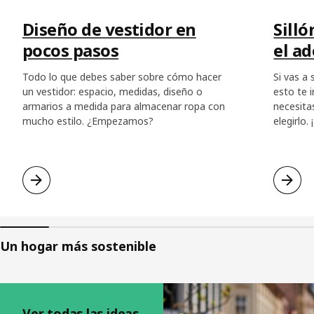
Diseño de vestidor en
Silló
pocos pasos
el a
Todo lo que debes saber sobre cómo hacer
Si vas a
un vestidor: espacio, medidas, diseño o
esto te 
armarios a medida para almacenar ropa con
necesita
mucho estilo. ¿Empezamos?
elegirlo.
Un hogar más sostenible
Saltar listado
Ver todas las ideas