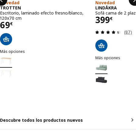
Novedad
Novedad
TROTTEN
LINDÅKRA
Escritorio, laminado efecto fresno/blanco,
Sofá cama de 2 plaza
Precio 39
399
120x70 cm
€
Precio 69€
69
€
Revisa
(87)
Más opciones
TROTTEN
Más opciones
Opción: TROTTEN, Escritorio, laminado efecto fresno/blanco, 120x
LINDÅKRA
Opción: LINDÅKRA, So
Opción: TROTTEN, Escritorio, blanco, 120x70 cm
Opción: LINDÅKRA, S
Descubre todos los productos nuevos