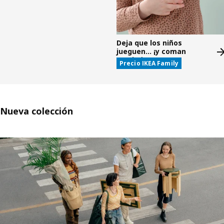
Deja que los niños
jueguen... ¡y coman
gratis!*
Precio IKEA Family
Nueva colección
Saltar listado