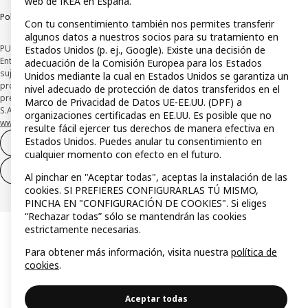
web de IKEA en España.
Política de divulgación responsable
Con tu consentimiento también nos permites transferir
algunos datos a nuestros socios para su tratamiento en
PUBLICIDAD: *Financiación a través de la tarjeta IKEA VISA emitida por la
Estados Unidos (p. ej., Google). Existe una decisión de
Entidad de Pago híbrida CaixaBank Payments & Consumer, E.F.C., E.P., S.A.U., y
adecuación de la Comisión Europea para los Estados
sujeta a su organización. La entidad ha escogido como sistema de
Unidos mediante la cual en Estados Unidos se garantiza un
protección de los fondos recibidos de usuarios de servicios de pago que
nivel adecuado de protección de datos transferidos en el
presta su depósito en una cuenta bancaria separada abierta en CaixaBank,
Marco de Privacidad de Datos UE-EE.UU. (DPF) a
S.A. Conoce más acerca de las formas de pago de tu tarjeta aquí:
organizaciones certificadas en EE.UU. Es posible que no
www.caixabankpc.com/es/productos
. ​
resulte fácil ejercer tus derechos de manera efectiva en
Estados Unidos. Puedes anular tu consentimiento en
Desistimiento del contrato
cualquier momento con efecto en el futuro.
Desistimiento de solo servicios
Al pinchar en "Aceptar todas", aceptas la instalación de las
cookies. SI PREFIERES CONFIGURARLAS TÚ MISMO,
PINCHA EN "CONFIGURACIÓN DE COOKIES". Si eliges
“Rechazar todas” sólo se mantendrán las cookies
estrictamente necesarias.
Para obtener más información, visita nuestra
política de
cookies
.
Aceptar todas