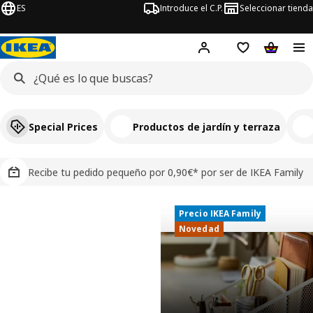
ES
Introduce el C.P.
Seleccionar tienda
Hej!
Iniciar sesión
Lista de deseo
Carrito d
Special Prices
Productos de jardín y terraza
Recibe tu pedido pequeño por 0,90€* por ser de IKEA Family
Precio IKEA Family
Precio IKEA Family
IKEA, tu tienda de muebles y decoració
Novedad