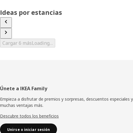
Ideas por estancias
Cargar 6 más
Loading…
Pie
Únete a IKEA Family
de
Empieza a disfrutar de premios y sorpresas, descuentos especiales y
muchas ventajas más.
página
Descubre todos los beneficios
Unirse o iniciar sesión