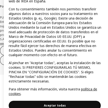
web de IKEA en España.
Política de divulgación responsable
Con tu consentimiento también nos permites transferir
algunos datos a nuestros socios para su tratamiento en
PUBLICIDAD: *Financiación a través de la tarjeta IKEA VISA emitida por la
Estados Unidos (p. ej., Google). Existe una decisión de
Entidad de Pago híbrida CaixaBank Payments & Consumer, E.F.C., E.P., S.A.U., y
adecuación de la Comisión Europea para los Estados
sujeta a su organización. La entidad ha escogido como sistema de
Unidos mediante la cual en Estados Unidos se garantiza un
protección de los fondos recibidos de usuarios de servicios de pago que
nivel adecuado de protección de datos transferidos en el
presta su depósito en una cuenta bancaria separada abierta en CaixaBank,
Marco de Privacidad de Datos UE-EE.UU. (DPF) a
S.A. Conoce más acerca de las formas de pago de tu tarjeta aquí:
organizaciones certificadas en EE.UU. Es posible que no
www.caixabankpc.com/es/productos
. ​
resulte fácil ejercer tus derechos de manera efectiva en
Estados Unidos. Puedes anular tu consentimiento en
Desistimiento del contrato
cualquier momento con efecto en el futuro.
Desistimiento de solo servicios
Al pinchar en "Aceptar todas", aceptas la instalación de las
cookies. SI PREFIERES CONFIGURARLAS TÚ MISMO,
PINCHA EN "CONFIGURACIÓN DE COOKIES". Si eliges
“Rechazar todas” sólo se mantendrán las cookies
estrictamente necesarias.
Para obtener más información, visita nuestra
política de
cookies
.
Aceptar todas