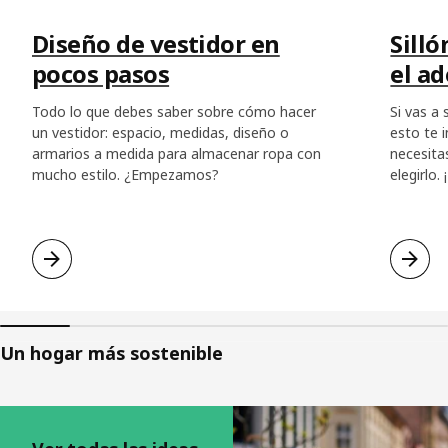
Diseño de vestidor en
Silló
pocos pasos
el a
Todo lo que debes saber sobre cómo hacer
Si vas a
un vestidor: espacio, medidas, diseño o
esto te 
armarios a medida para almacenar ropa con
necesita
mucho estilo. ¿Empezamos?
elegirlo.
Un hogar más sostenible
Saltar listado