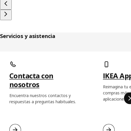
Servicios y asistencia
Saltar listado
Contacta con
IKEA Ap
nosotros
Reimagina tu e
compras más in
Encuentra nuestros contactos y
aplicaciones d
respuestas a preguntas habituales.