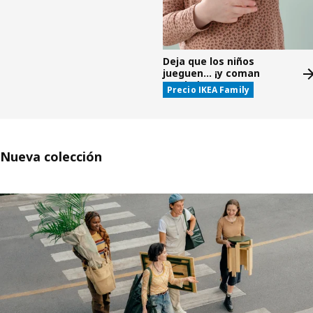
Deja que los niños
jueguen... ¡y coman
gratis!*
Precio IKEA Family
Nueva colección
Saltar listado