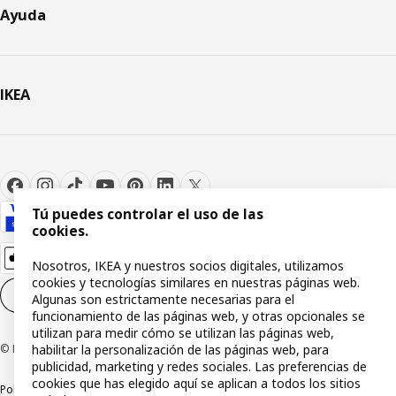
Ayuda
IKEA
Tú puedes controlar el uso de las
cookies.
Nosotros, IKEA y nuestros socios digitales, utilizamos
cookies y tecnologías similares en nuestras páginas web.
Configuración de cookies
ES
Algunas son estrictamente necesarias para el
funcionamiento de las páginas web, y otras opcionales se
utilizan para medir cómo se utilizan las páginas web,
habilitar la personalización de las páginas web, para
© Inter IKEA Systems B.V 1999-2026
publicidad, marketing y redes sociales. Las preferencias de
cookies que has elegido aquí se aplican a todos los sitios
Política de privacidad
Política de cookies
Términos y condiciones