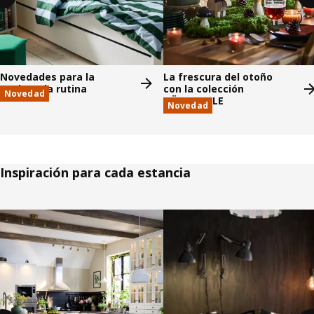
Novedades para la
La frescura del otoño
vuelta a la rutina
con la colección
Novedad
HÖSTAGILLE
Novedad
Inspiración para cada estancia
Saltar listado