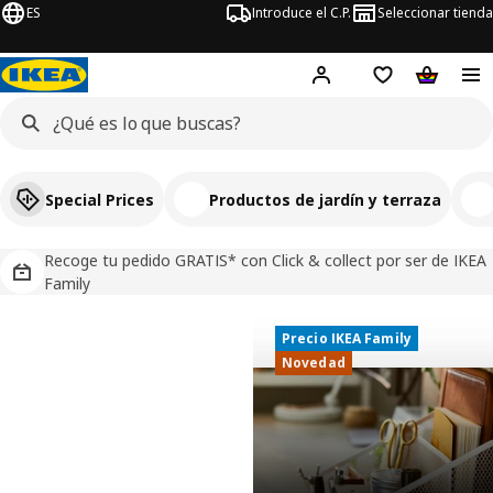
ES
Introduce el C.P.
Seleccionar tienda
Hej!
Iniciar sesión
Lista de deseo
Carrito d
Special Prices
Productos de jardín y terraza
Recoge tu pedido GRATIS* con Click & collect por ser de IKEA
Family
Precio IKEA Family
Precio IKEA Family
IKEA, tu tienda de muebles y decoració
Novedad