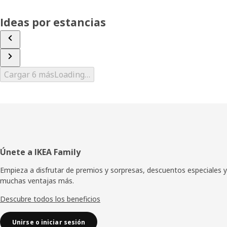
Ideas por estancias
Cargar 6 más
Loading…
Pie
Únete a IKEA Family
de
Empieza a disfrutar de premios y sorpresas, descuentos especiales y
muchas ventajas más.
página
Descubre todos los beneficios
Unirse o iniciar sesión