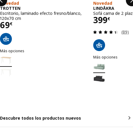
Novedad
Novedad
TROTTEN
LINDÅKRA
Escritorio, laminado efecto fresno/blanco,
Sofá cama de 2 plaza
Precio 39
399
120x70 cm
€
Precio 69€
69
€
Revisa
(89)
Más opciones
TROTTEN
Más opciones
Opción: TROTTEN, Escritorio, laminado efecto fresno/blanco, 120x
LINDÅKRA
Opción: LINDÅKRA, So
Opción: TROTTEN, Escritorio, blanco, 120x70 cm
Opción: LINDÅKRA, S
Descubre todos los productos nuevos