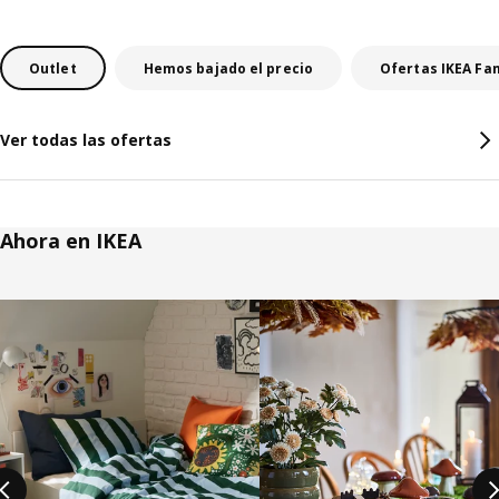
Outlet
Hemos bajado el precio
Ofertas IKEA Fa
Ver todas las ofertas
Ahora en IKEA
Saltar listado