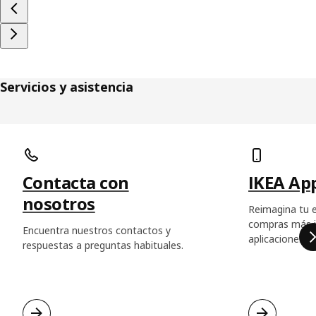
Servicios y asistencia
Saltar listado
Contacta con
IKEA Ap
nosotros
Reimagina tu e
compras más in
Encuentra nuestros contactos y
aplicaciones d
respuestas a preguntas habituales.