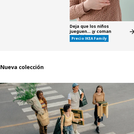
Deja que los niños
jueguen... ¡y coman
gratis!*
Precio IKEA Family
Nueva colección
Saltar listado