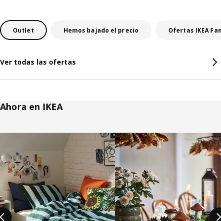
Outlet
Hemos bajado el precio
Ofertas IKEA Fa
Ver todas las ofertas
Ahora en IKEA
Saltar listado