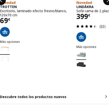
Novedad
Novedad
TROTTEN
LINDÅKRA
Escritorio, laminado efecto fresno/blanco,
Sofá cama de 2 plaza
Precio 39
399
120x70 cm
€
Precio 69€
69
€
Revisa
(89)
Más opciones
TROTTEN
Más opciones
Opción: TROTTEN, Escritorio, laminado efecto fresno/blanco, 120x
LINDÅKRA
Opción: LINDÅKRA, So
Opción: TROTTEN, Escritorio, blanco, 120x70 cm
Opción: LINDÅKRA, S
Descubre todos los productos nuevos