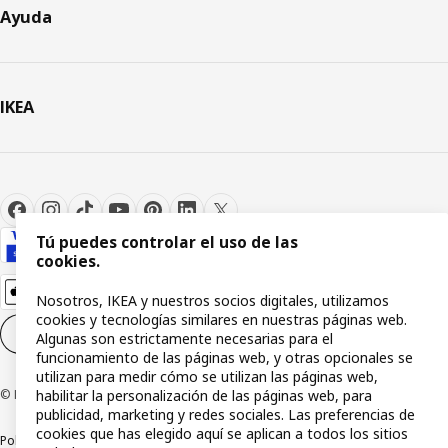
Ayuda
IKEA
Tú puedes controlar el uso de las
cookies.
Nosotros, IKEA y nuestros socios digitales, utilizamos
cookies y tecnologías similares en nuestras páginas web.
Configuración de cookies
ES
Algunas son estrictamente necesarias para el
funcionamiento de las páginas web, y otras opcionales se
utilizan para medir cómo se utilizan las páginas web,
habilitar la personalización de las páginas web, para
© Inter IKEA Systems B.V 1999-2026
publicidad, marketing y redes sociales. Las preferencias de
cookies que has elegido aquí se aplican a todos los sitios
Política de privacidad
Política de cookies
Términos y condiciones