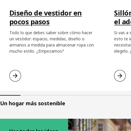
Diseño de vestidor en
Silló
pocos pasos
el a
Todo lo que debes saber sobre cómo hacer
Si vas a
un vestidor: espacio, medidas, diseño o
esto te 
armarios a medida para almacenar ropa con
necesita
mucho estilo. ¿Empezamos?
elegirlo.
Un hogar más sostenible
Saltar listado