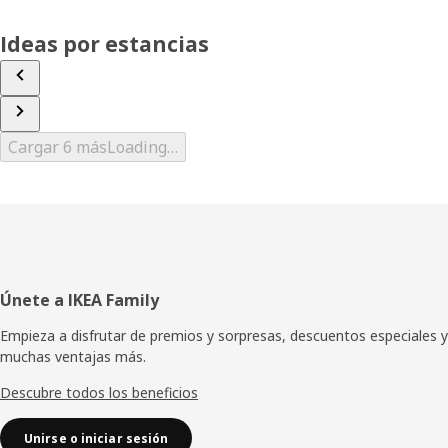
Ideas por estancias
Cargar 6 más
Loading…
Pie
Únete a IKEA Family
de
Empieza a disfrutar de premios y sorpresas, descuentos especiales y
muchas ventajas más.
página
Descubre todos los beneficios
Unirse o iniciar sesión