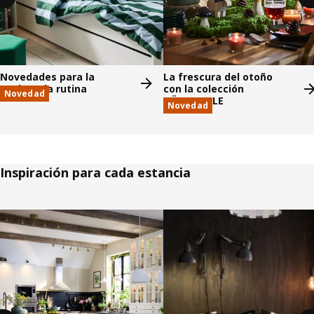
Novedades para la
La frescura del otoño
vuelta a la rutina
con la colección
Novedad
HÖSTAGILLE
Novedad
Inspiración para cada estancia
Saltar listado