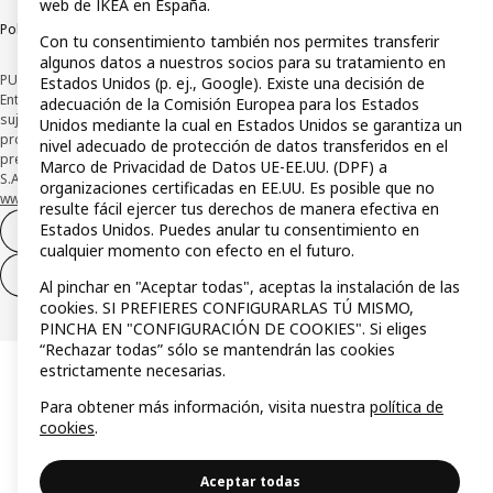
web de IKEA en España.
Política de divulgación responsable
Con tu consentimiento también nos permites transferir
algunos datos a nuestros socios para su tratamiento en
PUBLICIDAD: *Financiación a través de la tarjeta IKEA VISA emitida por la
Estados Unidos (p. ej., Google). Existe una decisión de
Entidad de Pago híbrida CaixaBank Payments & Consumer, E.F.C., E.P., S.A.U., y
adecuación de la Comisión Europea para los Estados
sujeta a su organización. La entidad ha escogido como sistema de
Unidos mediante la cual en Estados Unidos se garantiza un
protección de los fondos recibidos de usuarios de servicios de pago que
nivel adecuado de protección de datos transferidos en el
presta su depósito en una cuenta bancaria separada abierta en CaixaBank,
Marco de Privacidad de Datos UE-EE.UU. (DPF) a
S.A. Conoce más acerca de las formas de pago de tu tarjeta aquí:
organizaciones certificadas en EE.UU. Es posible que no
www.caixabankpc.com/es/productos
. ​
resulte fácil ejercer tus derechos de manera efectiva en
Estados Unidos. Puedes anular tu consentimiento en
Desistimiento del contrato
cualquier momento con efecto en el futuro.
Desistimiento de solo servicios
Al pinchar en "Aceptar todas", aceptas la instalación de las
cookies. SI PREFIERES CONFIGURARLAS TÚ MISMO,
PINCHA EN "CONFIGURACIÓN DE COOKIES". Si eliges
“Rechazar todas” sólo se mantendrán las cookies
estrictamente necesarias.
Para obtener más información, visita nuestra
política de
cookies
.
Aceptar todas