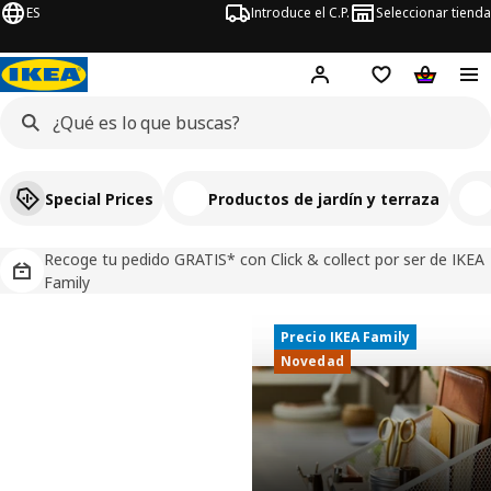
ES
Introduce el C.P.
Seleccionar tienda
Hej!
Iniciar sesión
Lista de deseo
Carrito d
Special Prices
Productos de jardín y terraza
Recoge tu pedido GRATIS* con Click & collect por ser de IKEA
Family
Precio IKEA Family
Precio IKEA Family
IKEA, tu tienda de muebles y decoració
Novedad