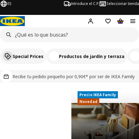
ES
Introduce el C.P.
Seleccionar tienda
Hej!
Iniciar sesión
Lista de deseo
Carrito d
Special Prices
Productos de jardín y terraza
Recibe tu pedido pequeño por 0,90€* por ser de IKEA Family
Precio IKEA Family
Precio IKEA Family
IKEA, tu tienda de muebles y decoració
Novedad