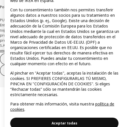
web de IKEA en España.
Política de divulgación responsable
Con tu consentimiento también nos permites transferir
algunos datos a nuestros socios para su tratamiento en
PUBLICIDAD: *Financiación a través de la tarjeta IKEA VISA emitida por la
Estados Unidos (p. ej., Google). Existe una decisión de
Entidad de Pago híbrida CaixaBank Payments & Consumer, E.F.C., E.P., S.A.U., y
adecuación de la Comisión Europea para los Estados
sujeta a su organización. La entidad ha escogido como sistema de
Unidos mediante la cual en Estados Unidos se garantiza un
protección de los fondos recibidos de usuarios de servicios de pago que
nivel adecuado de protección de datos transferidos en el
presta su depósito en una cuenta bancaria separada abierta en CaixaBank,
Marco de Privacidad de Datos UE-EE.UU. (DPF) a
S.A. Conoce más acerca de las formas de pago de tu tarjeta aquí:
organizaciones certificadas en EE.UU. Es posible que no
www.caixabankpc.com/es/productos
. ​
resulte fácil ejercer tus derechos de manera efectiva en
Estados Unidos. Puedes anular tu consentimiento en
Desistimiento del contrato
cualquier momento con efecto en el futuro.
Desistimiento de solo servicios
Al pinchar en "Aceptar todas", aceptas la instalación de las
cookies. SI PREFIERES CONFIGURARLAS TÚ MISMO,
PINCHA EN "CONFIGURACIÓN DE COOKIES". Si eliges
“Rechazar todas” sólo se mantendrán las cookies
estrictamente necesarias.
Para obtener más información, visita nuestra
política de
cookies
.
Aceptar todas