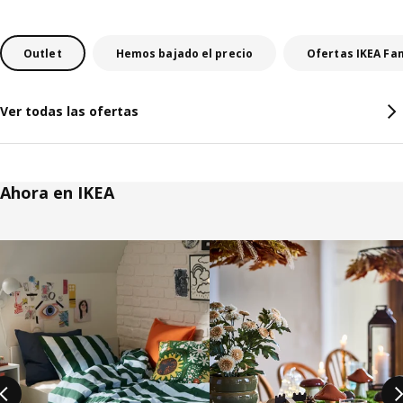
Outlet
Hemos bajado el precio
Ofertas IKEA Fa
Ver todas las ofertas
Ahora en IKEA
Saltar listado