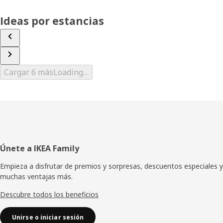
Ideas por estancias
Cargar 6 más
Loading…
Pie
Únete a IKEA Family
de
Empieza a disfrutar de premios y sorpresas, descuentos especiales y
muchas ventajas más.
página
Descubre todos los beneficios
Unirse o iniciar sesión