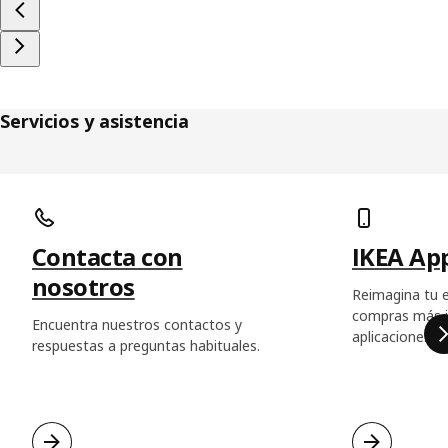
Servicios y asistencia
Saltar listado
Contacta con
IKEA Ap
nosotros
Reimagina tu e
compras más in
Encuentra nuestros contactos y
aplicaciones d
respuestas a preguntas habituales.