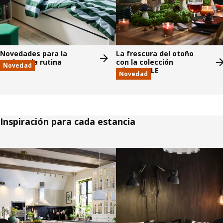
Novedades para la
La frescura del otoño
vuelta a la rutina
con la colección
Novedad
HÖSTAGILLE
Novedad
Inspiración para cada estancia
Saltar listado