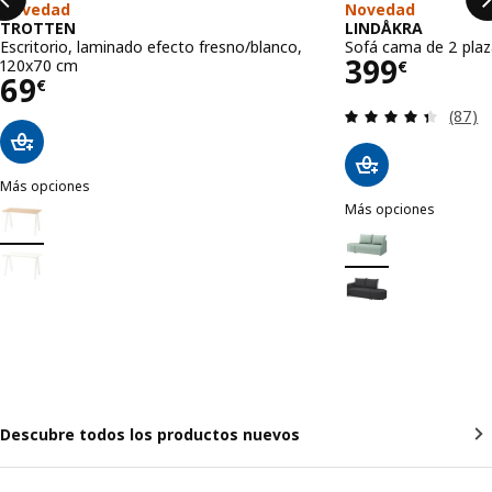
Novedad
Novedad
TROTTEN
LINDÅKRA
Escritorio, laminado efecto fresno/blanco,
Sofá cama de 2 plaza
Precio 39
399
120x70 cm
€
Precio 69€
69
€
Revisa
(87)
Más opciones
TROTTEN
Más opciones
Opción: TROTTEN, Escritorio, laminado efecto fresno/blanco, 120x
LINDÅKRA
Opción: LINDÅKRA, So
Opción: TROTTEN, Escritorio, blanco, 120x70 cm
Opción: LINDÅKRA, S
Descubre todos los productos nuevos