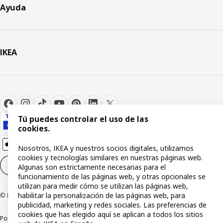
Ayuda
IKEA
Tú puedes controlar el uso de las
cookies.
Nosotros, IKEA y nuestros socios digitales, utilizamos
cookies y tecnologías similares en nuestras páginas web.
Configuración de cookies
ES
Algunas son estrictamente necesarias para el
funcionamiento de las páginas web, y otras opcionales se
utilizan para medir cómo se utilizan las páginas web,
habilitar la personalización de las páginas web, para
© Inter IKEA Systems B.V 1999-2026
publicidad, marketing y redes sociales. Las preferencias de
cookies que has elegido aquí se aplican a todos los sitios
Política de privacidad
Política de cookies
Términos y condiciones