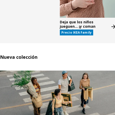
Deja que los niños
jueguen... ¡y coman
gratis!*
Precio IKEA Family
Nueva colección
Saltar listado