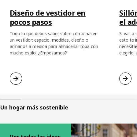
Diseño de vestidor en
Silló
pocos pasos
el a
Todo lo que debes saber sobre cómo hacer
Si vas a
un vestidor: espacio, medidas, diseño o
esto te 
armarios a medida para almacenar ropa con
necesita
mucho estilo. ¿Empezamos?
elegirlo.
Un hogar más sostenible
Saltar listado
Ver todas las ideas