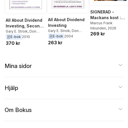
SIGNERAD -
Mackans kost :
All About Dividend
All About Dividend
Middagar och
Marcus Frank
Investing
Investing, Second
Inbunden
, 2026
matlådor
Gary E. Stroik
,
Don
Edition
Gary E. Stroik
,
Don
269 kr
Schreiber
E-bok
2004
Schreiber
E-bok
2010
263 kr
370 kr
Mina sidor
Hjälp
Om Bokus