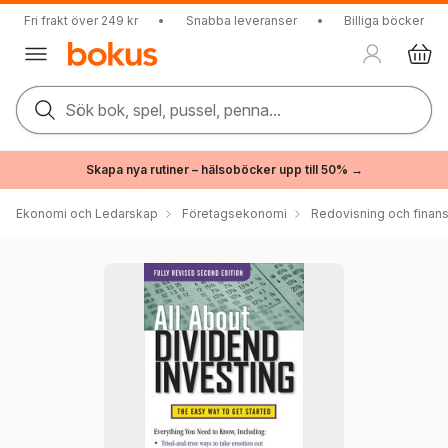
Fri frakt över 249 kr
•
Snabba leveranser
•
Billiga böcker
Sök bok, spel, pussel, penna...
Skapa nya rutiner – hälsoböcker upp till 50% →
Ekonomi och Ledarskap
Företagsekonomi
Redovisning och finans