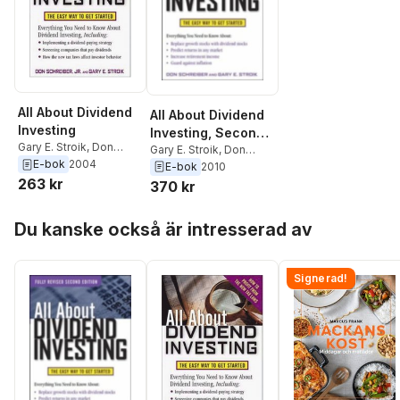
All About Dividend
All About Dividend
Investing
Investing, Second
Gary E. Stroik
,
Don
Edition
Gary E. Stroik
,
Don
Schreiber
E-bok
2004
Schreiber
E-bok
2010
263 kr
370 kr
Hoppa över listan
Du kanske också är intresserad av
Signerad!