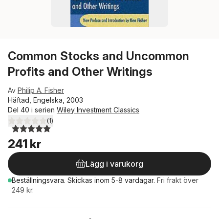
Common Stocks and Uncommon
Profits and Other Writings
Av
Philip A. Fisher
Häftad, Engelska, 2003
Del 40 i serien
Wiley Investment Classics
(
1
)
5,0
utav 5 stjärnor. Totalt antal röster:
241 kr
Lägg i varukorg
Beställningsvara.
Skickas
inom 5-8 vardagar
.
Fri frakt över
249 kr.