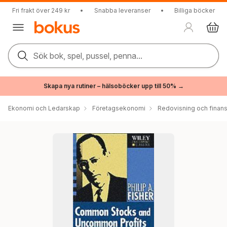
Fri frakt över 249 kr
•
Snabba leveranser
•
Billiga böcker
Sök bok, spel, pussel, penna...
Skapa nya rutiner – hälsoböcker upp till 50% →
Ekonomi och Ledarskap
Företagsekonomi
Redovisning och finans