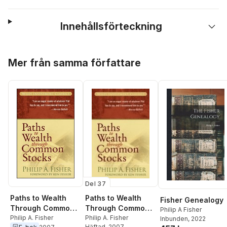
Innehållsförteckning
Hoppa över listan
Mer från samma författare
Del 37
Paths to Wealth
Paths to Wealth
Fisher Genealogy
Through Common
Through Common
Philip A Fisher
Stocks
Philip A. Fisher
Stocks
Philip A. Fisher
Inbunden
, 2022
Häftad
, 2007