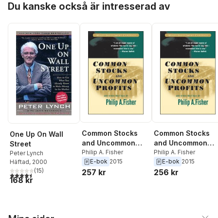
Du kanske också är intresserad av
Common Stocks
Common Stocks
One Up On Wall
and Uncommon
and Uncommon
Street
Profits and Other
Philip A. Fisher
Profits and Other
Philip A. Fisher
Peter Lynch
E-bok
2015
E-bok
2015
Häftad
, 2000
Writings
Writings
(
15
)
257 kr
256 kr
4,5
utav 5 stjärnor. Totalt antal röster:
168 kr