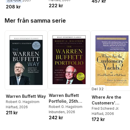
E-bok
2007
457 kr
222 kr
208 kr
Hoppa över listan
Mer från samma serie
Del 32
Warren Buffett
Warren Buffett Way
Where Are the
Portfolio, 25th
Robert G. Hagstrom
Customers'
Anniversary
Robert G. Hagstrom
Häftad
, 2026
Yachts?
Fred Schwed Jr.
211 kr
Inbunden
, 2026
Edition, A Wiley
Häftad
, 2006
242 kr
Investment Classic
172 kr
Hoppa över listan