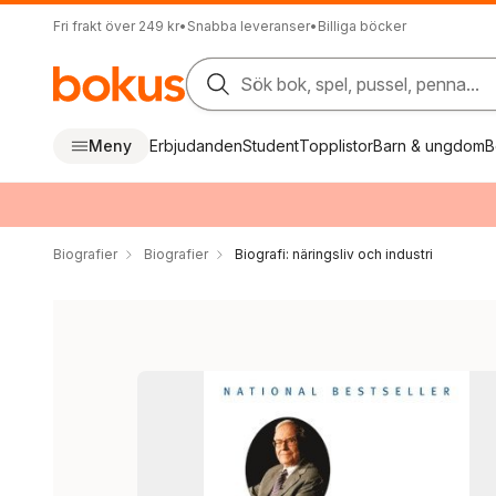
Fri frakt över 249 kr
•
Snabba leveranser
•
Billiga böcker
Sök bok, spel, pussel, penna...
Meny
Erbjudanden
Student
Topplistor
Barn & ungdom
B
Biografier
Biografier
Biografi: näringsliv och industri