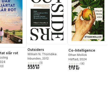
Outsiders
Co-Intelligence
tat slår rot
William N. Thorndike
Ethan Mollick
osling
Inbunden
, 2012
Häftad
, 2024
2024
(
1
)
(
4
)
5,0
utav 5 stjärnor. Totalt antal röster:
4,3
utav 5 stjärnor. Totalt ant
13
)
330 kr
179 kr
stjärnor. Totalt antal röster: