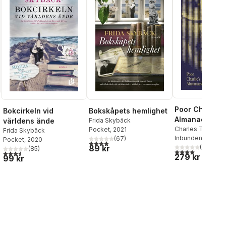
Poor Charlie's
Bokcirkeln vid
Bokskåpets hemlighet
Almanack
världens ände
Frida Skybäck
Charles T. Munge
Pocket
, 2021
Frida Skybäck
al röster:
Kaufman
Inbunden
, 2024
(
67
)
Pocket
, 2020
3,9
utav 5 stjärnor. Totalt antal röster:
89 kr
(
1
)
(
85
)
4,0
utav 5 stjärnor
3,5
utav 5 stjärnor. Totalt antal röster:
279 kr
99 kr