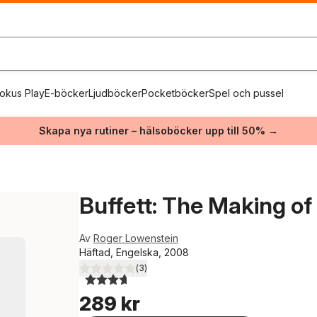
okus Play
E-böcker
Ljudböcker
Pocketböcker
Spel och pussel
Skapa nya rutiner – hälsoböcker upp till 50% →
Buffett: The Making of
Av
Roger Lowenstein
Häftad, Engelska, 2008
(
3
)
3,7
utav 5 stjärnor. Totalt antal röster:
289 kr