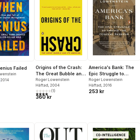
Origins of the Crash:
America's Bank: The
nius Failed
The Great Bubble and
Epic Struggle to
wenstein
Its Undoing
Roger Lowenstein
Create the Federal
Roger Lowenstein
2014
Häftad
, 2004
Häftad
, 2016
Reserve
253 kr
(
1
)
4,0
utav 5 stjärnor. Totalt antal röster:
360 kr