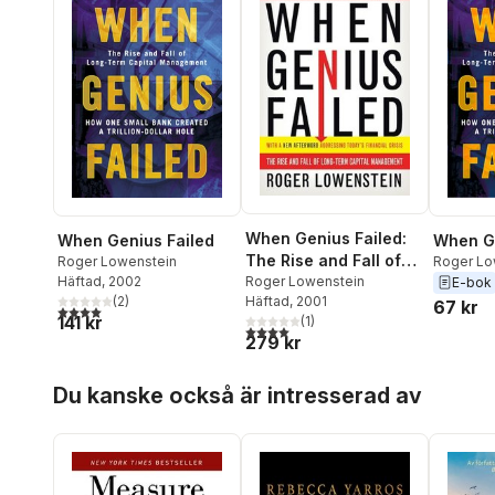
When Genius Failed:
When Genius Failed
When Ge
The Rise and Fall of
Roger Lowenstein
Roger Lo
Häftad
, 2002
Long-Term Capital
Roger Lowenstein
E-bok
(
2
)
Häftad
, 2001
Management
67 kr
4,0
utav 5 stjärnor. Totalt antal röster:
141 kr
(
1
)
4,0
utav 5 stjärnor. Totalt antal röster:
279 kr
Hoppa över listan
Du kanske också är intresserad av