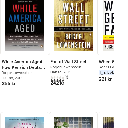
While America Aged:
End of Wall Street
When Genius 
How Pension Debts
Roger Lowenstein
Roger Lowenstei
Häftad
, 2011
E-bok
2001
Ruined General
Roger Lowenstein
(
1
)
Häftad
, 2009
221 kr
Motors, Stopped the
5,0
utav 5 stjärnor. Totalt antal röster:
242 kr
355 kr
NYC Subways,
Bankrupted San
Diego, and Loom as
the Next Financial
Crisis