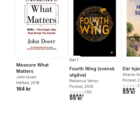
Del 1
Measure What
Fourth Wing (svensk
Där hjär
Matters
utgåva)
Sharon G
John Doerr
Pocket
, 
Rebecca Yarros
Häftad
, 2018
(
Pocket
, 2025
164 kr
4,2
utav 5 
89 kr
(
10
)
4,5
utav 5 stjärnor. Totalt antal röster:
99 kr