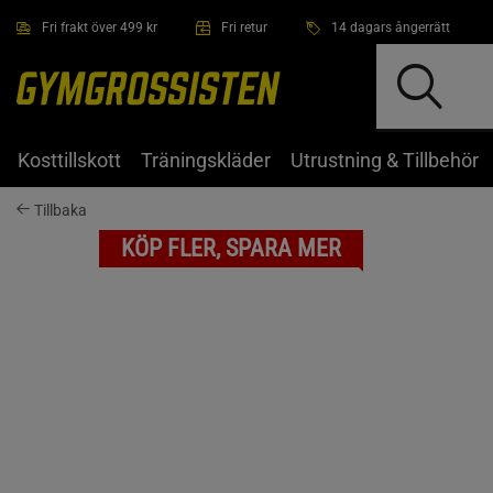
Hoppa till innehållet
Fri frakt över 499 kr
Fri retur
14 dagars ångerrätt
Kosttillskott
Träningskläder
Utrustning & Tillbehör
Tillbaka
KÖP FLER, SPARA MER