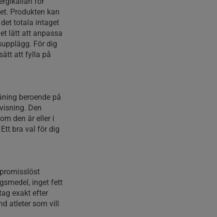
ergikällan för
itet. Produkten kan
 det totala intaget
t lätt att anpassa
supplägg. För dig
sätt att fylla på
räning beroende på
nvisning. Den
m den är eller i
tt bra val för dig
mpromisslöst
gsmedel, inget fett
tag exakt efter
d atleter som vill