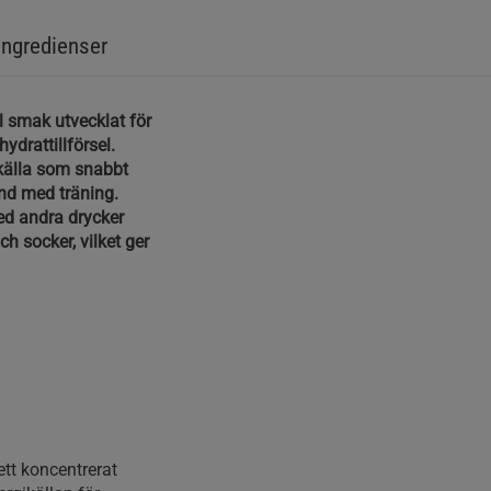
Ingredienser
l smak utvecklat för
ydrattillförsel.
tkälla som snabbt
nd med träning.
ed andra drycker
och socker, vilket ger
ett koncentrerat