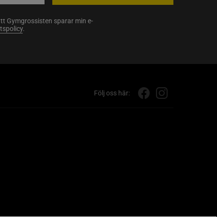
att Gymgrossisten sparar min e-
etspolicy
.
Följ oss här: