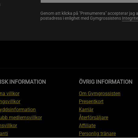
a
Genom att klicka på "Prenumerera" accepterar jag 
postadress i enlighet med Gymgrossistens
Integrit
ISK INFORMATION
ÖVRIG INFORMATION
a villkor
Om Gymgrossisten
ngsvillkor
Presentkort
yddsinformation
Karriär
ubb medlemsvillkor
Återförsäljare
svillkor
Affiliate
anti
Personlig tränare