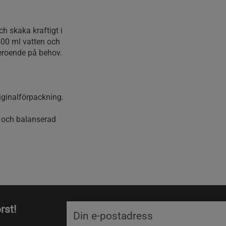
h skaka kraftigt i
400 ml vatten och
beroende på behov.
riginalförpackning.
g och balanserad
rst!