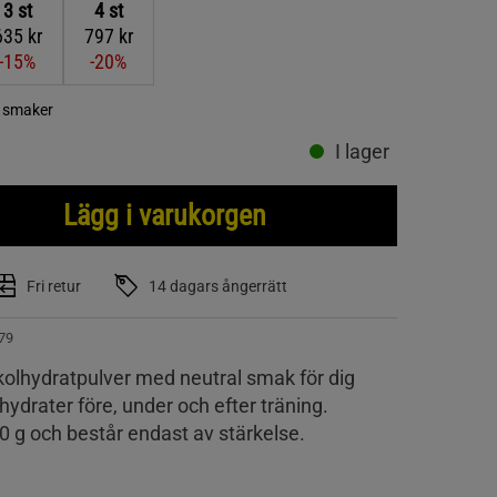
3
st
4
st
635 kr
797 kr
-15%
-20%
a smaker
I lager
Lägg i varukorgen
Fri retur
14 dagars ångerrätt
79
 kolhydratpulver med neutral smak för dig
lhydrater före, under och efter träning.
0 g och består endast av stärkelse.