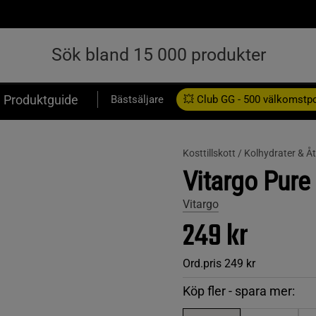
Produktguide
Bästsäljare
💥 Club GG - 500 välkomstp
Presentkort
Kosttillskott /
Kolhydrater & Å
Vitargo Pure
Vitargo
249 kr
Ord.pris
249 kr
Köp fler - spara mer: