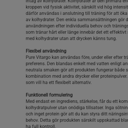
intag av kolhydrater. Kolhydrater är den primära en
kroppen vid fysisk aktivitet, särskilt vid hög intens
därför användas i anslutning till träning för att öka
av kolhydrater. Den enkla sammansättningen gör de
användningen efter individuella behov och träning
som tränar hårt eller länge innebär det ett effektivt 
med kolhydrater utan att drycken känns tung.
Flexibel användning
Pure Vitargo kan användas före, under eller efter t
preferens. Den blandas enkelt med vatten enligt a
neutrala smaken gör att produkten fungerar både so
kombination med andra drycker eller proteinpulver. E
som vill ha ett flexibelt alternativ.
Funktionell formulering
Med endast en ingrediens, stärkelse, får du ett ko
kolhydratpulver utan onödiga tillsatser. Inga sötnin
och inget protein gör att du kan styra ditt näringsin
behov. Detta gör produkten särskilt uppskattad blan
ha full kontroll.