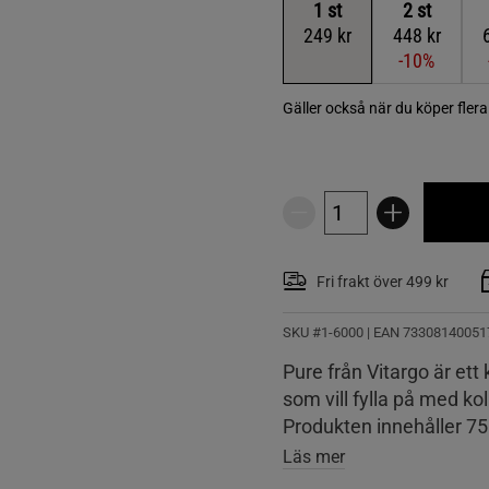
1
st
2
st
249 kr
448 kr
-10%
Gäller också när du köper fler
Fri frakt över 499 kr
SKU #1-6000
| EAN
73308140051
Pure från Vitargo är ett
som vill fylla på med ko
Produkten innehåller 75
Läs mer