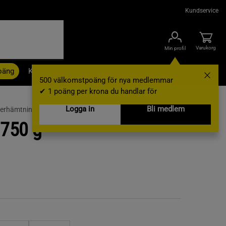
Kundservice
Varukorg
Min profil
oäng
Kampanjer
Outlet
Nyheter
Varumärken
500 välkomstpoäng för nya medlemmar
✔ 1 poäng per krona du handlar för
Logga in
Bli medlem
terhämtning
 750 g