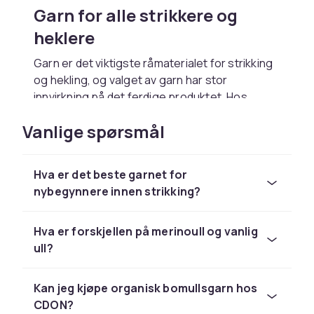
Garn for alle strikkere og
heklere
Garn er det viktigste råmaterialet for strikking
og hekling, og valget av garn har stor
innvirkning på det ferdige produktet. Hos
CDON finner du et bredt og variert utvalg av
Vanlige spørsmål
garner i ulike fibrer, tykkelser og farger. Enten
du strikker plagg, tepper, sokker eller
hjemmedekorasjoner, finner du riktig garn her.
Hva er det beste garnet for
Strikking og hekling er populære hobbyer som
nybegynnere innen strikking?
appellerer til mennesker i alle aldre. Det er
avslappende, kreativt og gir deg et håndlaget
Hva er forskjellen på merinoull og vanlig
produkt som er unikt og personlig. Med riktig
ull?
garn kan du skape vakre og holdbare arbeider
som du kan bruke selv eller gi bort som gaver.
Kan jeg kjøpe organisk bomullsgarn hos
Ullgarn i mange kvaliteter
CDON?