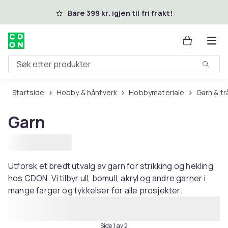
Hopp til hovedinnhold
Bare 399 kr. igjen til fri frakt!
Søk etter produkter
Startside
Hobby & håntverk
Hobbymateriale
Garn & t
Garn
Utforsk et bredt utvalg av garn for strikking og hekling
hos CDON. Vi tilbyr ull, bomull, akryl og andre garner i
mange farger og tykkelser for alle prosjekter.
Side 1 av 2