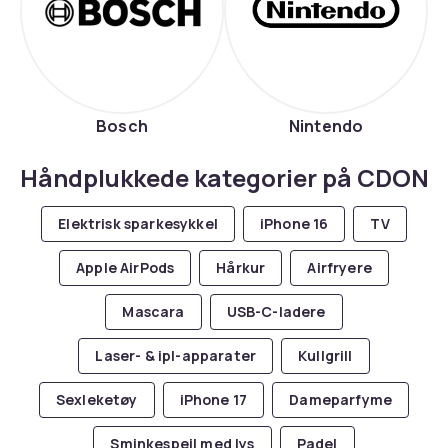
Bosch
Nintendo
Håndplukkede kategorier på CDON
Elektrisk sparkesykkel
iPhone 16
TV
Apple AirPods
Hårkur
Airfryere
Mascara
USB-C-ladere
Laser- & ipl-apparater
Kullgrill
Sexleketøy
iPhone 17
Dameparfyme
Sminkespeil med lys
Padel