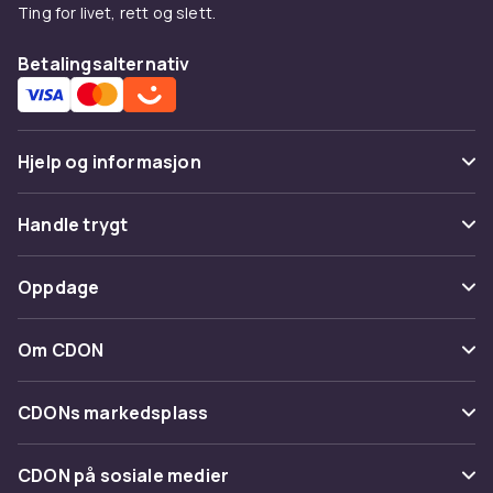
Ting for livet, rett og slett.
Betalingsalternativ
Hjelp og informasjon
Vanlige spørsmål
Handle trygt
Spor pakke
Betaling
Oppdage
Angre & returner her
Levering
Kategorier
Kontakt oss
Om CDON
Vilkår & policy
Varemerker
Om oss
Tilbakekallinger
CDONs markedsplass
Guider
Kundeanmeldelser
Merchant Help Center
CDON på sosiale medier
Jobbe på CDON