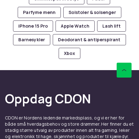
Parfyme menn
Solstoler & solsenger
iPhone 15 Pro
Apple Watch
Lash lift
Barnesykler
Deodorant & antiperspirant
Xbox
Oppdag CDON
CDON er Nordens ledende markedsplass, og vi er her for
både små hverdagsbehov og store drømmer. Her finner du et
stadig større utvalg av produkter innen alt fra gaming, leker
og elektronikk til hage, skjønnhet og produkter til kjæledyr.