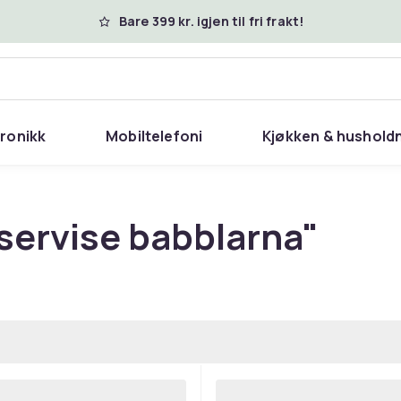
Bare 399 kr. igjen til fri frakt!
tronikk
Mobiltelefoni
Kjøkken & hushold
servise babblarna"