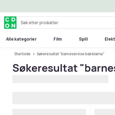
Hopp til hovedinnhold
Søk etter produkter
Alle kategorier
Film
Spill
Elek
Startside
Søkeresultat "barneservise babblarna"
Søkeresultat
"barne