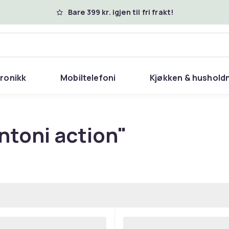
Bare 399 kr. igjen til fri frakt!
tronikk
Mobiltelefoni
Kjøkken & hushold
ntoni action"