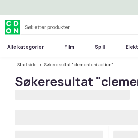
Hopp til hovedinnhold
Søk etter produkter
Alle kategorier
Film
Spill
Elek
Startside
Søkeresultat "clementoni action"
Søkeresultat
"cleme