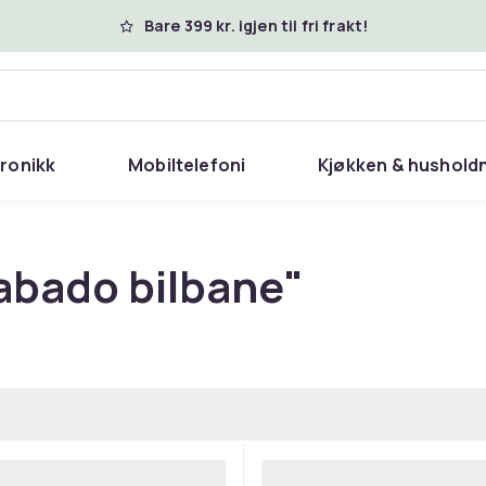
Bare 399 kr. igjen til fri frakt!
tronikk
Mobiltelefoni
Kjøkken & hushold
abado bilbane"