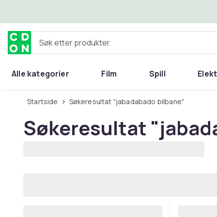
Hopp til hovedinnhold
Søk etter produkter
Alle kategorier
Film
Spill
Elek
Startside
Søkeresultat "jabadabado bilbane"
Søkeresultat
"jabad