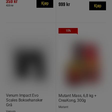
359 kr
999 kr
Kjøp
Kjøp
420 kr
15%
Venum Impact Evo
Mutant Mass, 6,8 kg +
Scales Boksehansker
CreaKong, 300g
Grå
Mutant
Venum