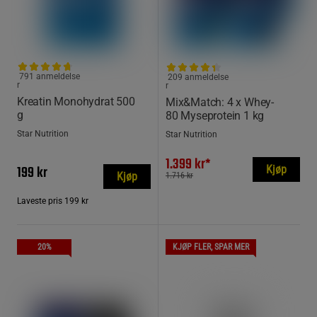
791 anmeldelse
209 anmeldelse
r
r
Kreatin Monohydrat 500
Mix&Match: 4 x Whey-
g
80 Myseprotein 1 kg
Star Nutrition
Star Nutrition
1.399 kr*
199 kr
Kjøp
Kjøp
1.716 kr
Laveste pris
199 kr
20%
KJØP FLER, SPAR MER