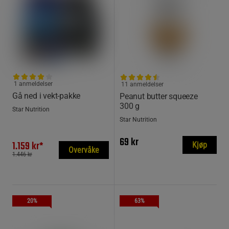
1 anmeldelser
11 anmeldelser
Gå ned i vekt-pakke
Peanut butter squeeze
300 g
Star Nutrition
Star Nutrition
69 kr
1.159 kr*
Kjøp
Overvåke
1.446 kr
20%
63%