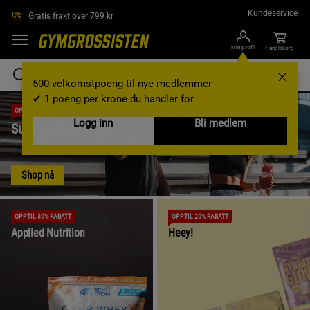
Hopp til hovedinnholdet
Kundeservice
Gratis frakt over 799 kr
Min profil
Handlekorg
500 velkomstpoeng til nye medlemmer
✔ 1 poeng per krone du handler for
OPPTIL 35% RABATT
Logg inn
Bli medlem
Summer Highlights
Shop nå
OPPTIL 30% RABATT
OPPTIL 20% RABATT
Applied Nutrition
Heey!