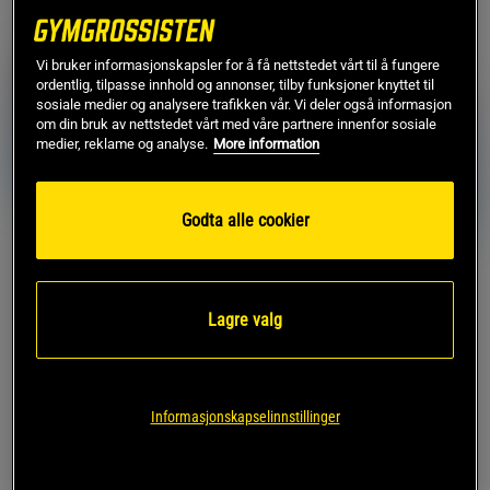
Vi bruker informasjonskapsler for å få nettstedet vårt til å fungere
ordentlig, tilpasse innhold og annonser, tilby funksjoner knyttet til
sosiale medier og analysere trafikken vår. Vi deler også informasjon
om din bruk av nettstedet vårt med våre partnere innenfor sosiale
medier, reklame og analyse.
More information
Godta alle cookier
Strong Performance
1 anmeldelser
Pack
2 x Whey-80
Lagre valg
Myseprotein +
Star Nutrition
Kreatinmonohydrat
899 kr*
838 kr
Kjøp
Kjøp
1.127 kr
Informasjonskapselinnstillinger
1.047 kr