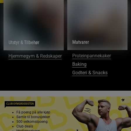
Matvarer
Utstyr & Tilbehør
Proteinpannekaker
Hjemmegym & Redskaper
Baking
Godteri & Snacks
CLUB GYMGROSSISTEN
Få poeng på alle kjøp
Samle til bonusjekker
500 velkomstpoeng
Club deals