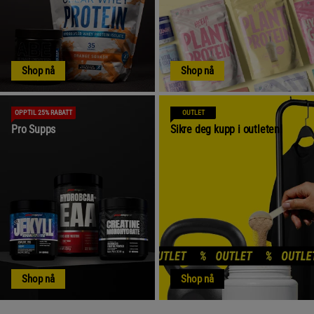
Shop nå
Shop nå
OPPTIL 25% RABATT
OUTLET
Pro Supps
Sikre deg kupp i outleten!
Shop nå
Shop nå