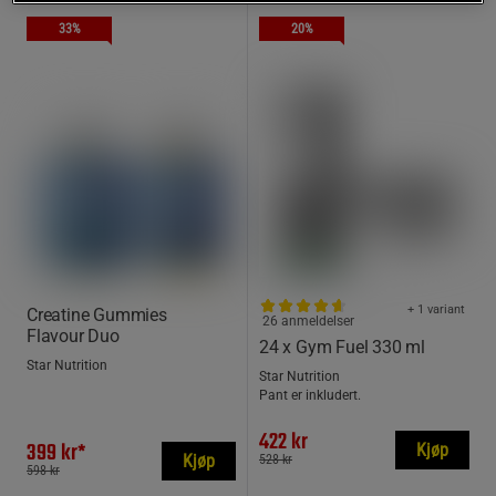
33%
20%
+ 1 variant
Creatine Gummies
26 anmeldelser
Flavour Duo
24 x Gym Fuel 330 ml
Star Nutrition
Star Nutrition
Pant er inkludert.
422 kr
399 kr*
Kjøp
Kjøp
528 kr
598 kr