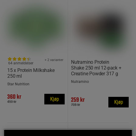
+ 2 varianter
Nutramino Protein
64 anmeldelser
Shake 250 ml 12-pack +
15 x Protein Milkshake
Creatine Powder 317 g
250 ml
Nutramino
Star Nutrition
360 kr
259 kr
Kjøp
Kjøp
450 kr
708 kr
20%
20%