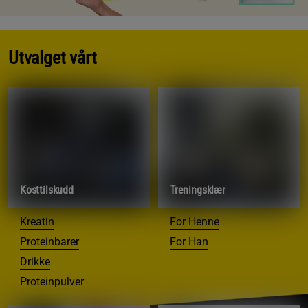
Utvalget vårt
Kosttilskudd
Treningsklær
Kreatin
For Henne
Proteinbarer
For Han
Drikke
Proteinpulver