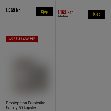
1.369 kr
1.163 kr*
Kjøp
Kjøp
1.368 kr
KJØP FLER, SPAR MER
Probioprana Probiotika
Family 50 kapsler