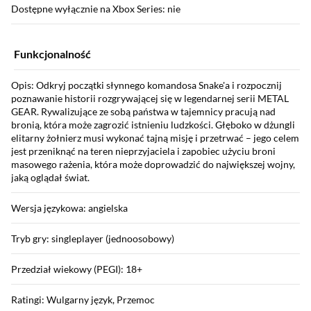
Dostępne wyłącznie na Xbox Series: nie
Funkcjonalność
Opis: Odkryj początki słynnego komandosa Snake'a i rozpocznij
poznawanie historii rozgrywającej się w legendarnej serii METAL
GEAR. Rywalizujące ze sobą państwa w tajemnicy pracują nad
bronią, która może zagrozić istnieniu ludzkości. Głęboko w dżungli
elitarny żołnierz musi wykonać tajną misję i przetrwać – jego celem
jest przeniknąć na teren nieprzyjaciela i zapobiec użyciu broni
masowego rażenia, która może doprowadzić do największej wojny,
jaką oglądał świat.
Wersja językowa: angielska
Tryb gry: singleplayer (jednoosobowy)
Przedział wiekowy (PEGI): 18+
Ratingi: Wulgarny język, Przemoc