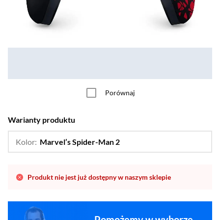
Porównaj
Warianty produktu
Kolor:
Marvel’s Spider-Man 2
…
Chroma Indigo,
Chroma Pearl,
Chroma Teal ,
Death Stranding 2,
Produkt nie jest już dostępny w naszym sklepie
FORTNITE,
Helldivers 2,
The Last of Us,
Pomożemy w wyborze