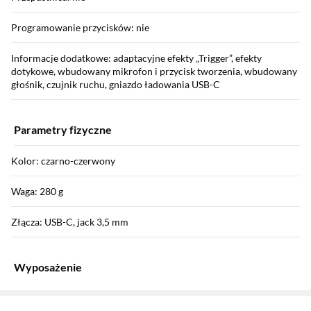
Programowanie przycisków: nie
Informacje dodatkowe: adaptacyjne efekty „Trigger”, efekty
dotykowe, wbudowany mikrofon i przycisk tworzenia, wbudowany
głośnik, czujnik ruchu, gniazdo ładowania USB-C
Parametry fizyczne
Kolor: czarno-czerwony
Waga: 280 g
Złącza: USB-C, jack 3,5 mm
Wyposażenie
Sekcja pominięta
Zostałeś przeniesiony do opinii
Zostałeś przeniesiony do pytań i odpowiedzi
Wyposażenie: instrukcja obsługi