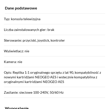
Dane podstawowe
Typ: konsola telewizyjna
Liczba zainstalowanych gier: brak
Sterowanie: przyciski, joystick, kontroler
Wyświetlacz: nie
Kamera: nie
Opis: Replika 1:1 oryginalnego sprzętu z lat 90, kompatybilność z
nowymi kartridżami NEOGEO AES i wstecznie kompatybilna z
oryginalnymi kartridżami NEOGEO AES
Zasilanie: sieciowe 100-240V, 50/60 Hz
Wyposażenie