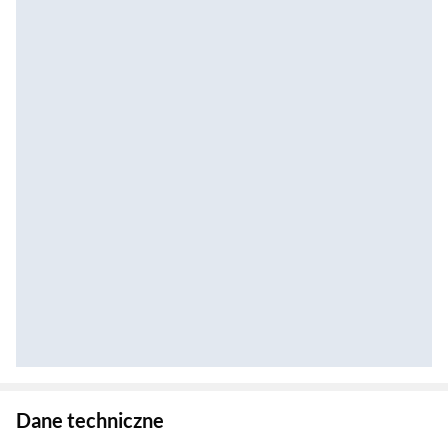
Zostałeś przeniesiony do danych technicznych produktu
Dane techniczne