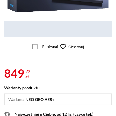
Porównaj
Obserwuj
849
99
zł
Warianty produktu
Wariant:
NEO GEO AES+
…
NEO GEO AES+ Anniversary Edition
Najwcześniej u Ciebie:
od 12 lis. (czwartek)