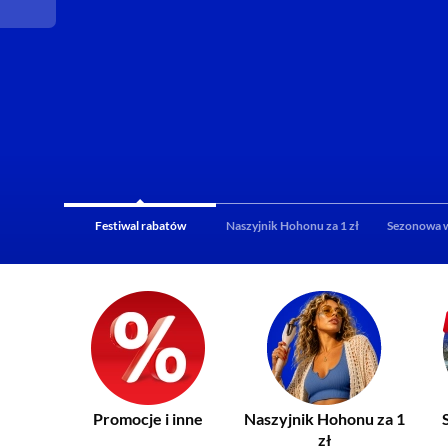
Festiwal rabatów
Naszyjnik Hohonu za 1 zł
Sezonowa 
Promocje i inne
Naszyjnik Hohonu za 1
zł