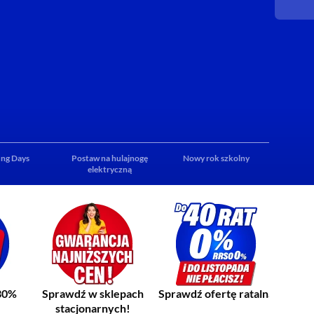
ng Days
Postaw na hulajnogę
Nowy rok szkolny
elektryczną
30%
Sprawdź w sklepach
Sprawdź ofertę ratalną
stacjonarnych!