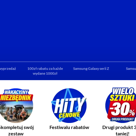
wyprzedaż
100zł rabatu za każde
Samsung Galaxy serii Z
Samsu
wydane 1000zł
Skompletuj swój
Festiwalu rabatów
Drugi produkt 
zestaw
taniej!