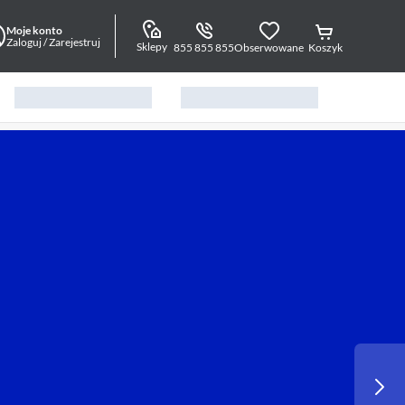
Moje konto
Zaloguj / Zarejestruj
Sklepy
855 855 855
Obserwowane
Koszyk