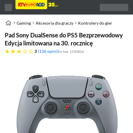
Gaming
Akcesoria dla graczy
Kontrolery do gier
Pad Sony DualSense do PS5 Bezprzewodowy
Edycja limitowana na 30. rocznicę
trzy gwiazdki
3
136 opinii
nr kat. 1330826