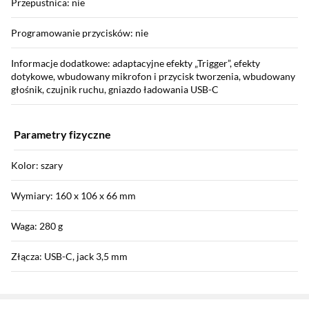
Przepustnica: nie
Programowanie przycisków: nie
Informacje dodatkowe: adaptacyjne efekty „Trigger”, efekty
dotykowe, wbudowany mikrofon i przycisk tworzenia, wbudowany
głośnik, czujnik ruchu, gniazdo ładowania USB-C
Parametry fizyczne
Kolor: szary
Wymiary: 160 x 106 x 66 mm
Waga: 280 g
Złącza: USB-C, jack 3,5 mm
Sekcja pominięta
Zostałeś przeniesiony do opinii
Zostałeś przeniesiony do pytań i odpowiedzi
Wyposażenie