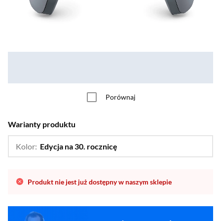
Porównaj
Warianty produktu
Kolor:
Edycja na 30. rocznicę
…
Chroma Indigo,
Chroma Pearl,
Chroma Teal ,
Death Stranding 2,
Produkt nie jest już dostępny w naszym sklepie
FORTNITE,
Helldivers 2,
The Last of Us,