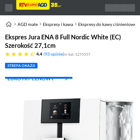
AGD małe
Ekspresy i kawa
Ekspresy do kawy ciśnieniowe
Ekspres Jura ENA 8 Full Nordic White (EC)
Szerokość 27,1cm
4.4 gwiazdek
4.4
93 opinie
nr kat. 1275557
STREFA OKAZJI
EURO HIT CENOWY