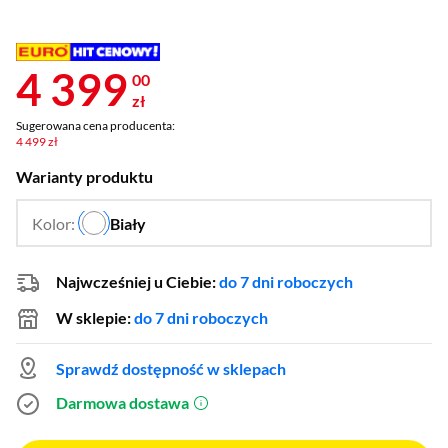
4 399
00
zł
Sugerowana cena producenta:
4 499 zł
Warianty produktu
Kolor:
Biały
…
Najwcześniej u Ciebie:
do 7 dni roboczych
W sklepie:
do 7 dni roboczych
Sprawdź dostępność w sklepach
Darmowa dostawa
(otworzy się w nowym oknie)