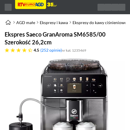
AGD małe
Ekspresy i kawa
Ekspresy do kawy ciśnieniowe
Ekspres Saeco GranAroma SM6585/00
Szerokość 26,2cm
4.5 gwiazdek
4.5
252 opinie
nr kat. 1235469