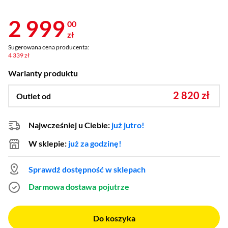
2 999
00
zł
Sugerowana cena producenta:
4 339 zł
Warianty produktu
2 820 zł
Outlet od
Najwcześniej u Ciebie:
już jutro!
W sklepie:
już za godzinę!
Sprawdź dostępność w sklepach
Darmowa dostawa
pojutrze
Do koszyka