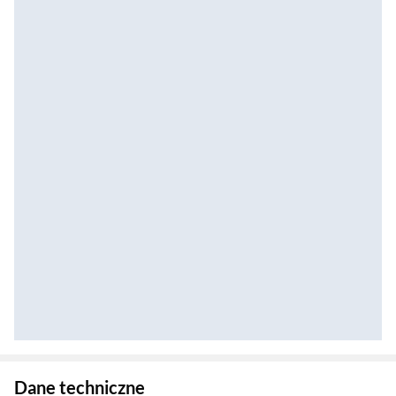
Zostałeś przeniesiony do danych technicznych produktu
Dane techniczne