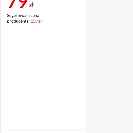
Cena 79,99 zł
79
zł
Sugerowana cena
producenta:
159 zł