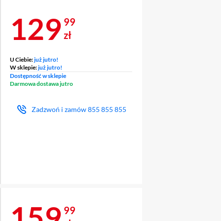
Cena 129,99 zł
129
99
zł
U Ciebie:
już jutro!
W sklepie:
już jutro!
Dostępność w sklepie
Darmowa dostawa jutro
Zadzwoń i zamów
855 855 855
Cena 159,99 zł
159
99