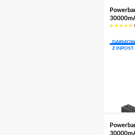
Powerban
30000mA
pięć gwiazdek
DARMOW
Z INPOST
Powerban
30000mA