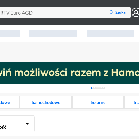
Szukaj
Karuzela z banerami, aktu
dowe
Samochodowe
Solarne
St
ość