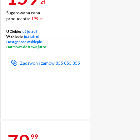
zł
Sugerowana cena
producenta:
199 zł
U Ciebie:
już jutro!
W sklepie:
już jutro!
Dostępność w sklepie
Darmowa dostawa jutro
Zadzwoń i zamów
855 855 855
mAh,
mAh
99