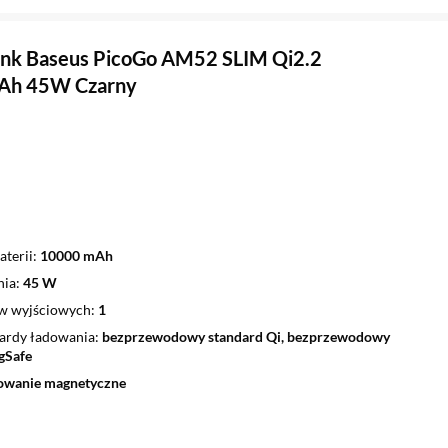
nk Baseus PicoGo AM52 SLIM Qi2.2
h 45W Czarny
terii
10000 mAh
nia
45 W
ów wyjściowych
1
dardy ładowania
bezprzewodowy standard Qi, bezprzewodowy
gSafe
owanie magnetyczne