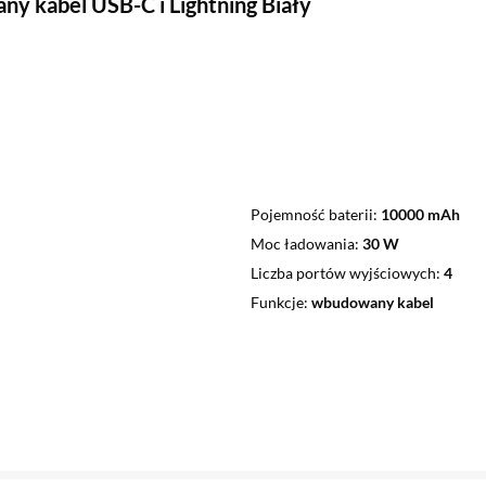
y kabel USB-C i Lightning Biały
Pojemność baterii
10000 mAh
Moc ładowania
30 W
Liczba portów wyjściowych
4
Funkcje
wbudowany kabel