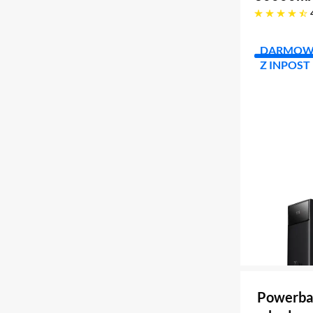
4.7 gwiazdek
DARMOW
Z INPOST
Powerba