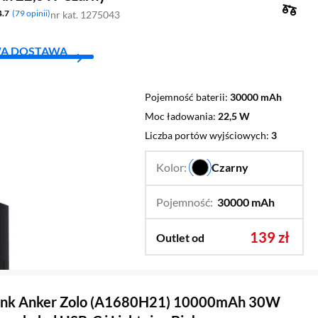
4.7
79 opinii
nr kat. 1275043
A DOSTAWA
Pojemność baterii
30000 mAh
Moc ładowania
22,5 W
Liczba portów wyjściowych
3
Kolor:
Czarny
…
Pojemność:
30000 mAh
…
10000 
139 zł
20000 
Outlet od
nk Anker Zolo (A1680H21) 10000mAh 30W