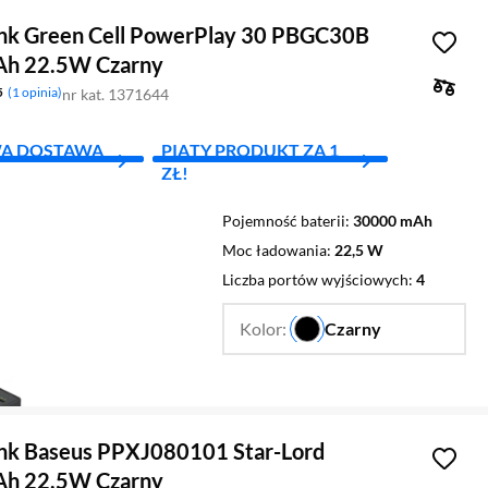
k Green Cell PowerPlay 30 PBGC30B
h 22.5W Czarny
5
1 opinia
nr kat. 1371644
A DOSTAWA
PIĄTY PRODUKT ZA 1
ZŁ!
Pojemność baterii
30000 mAh
Moc ładowania
22,5 W
Liczba portów wyjściowych
4
Kolor:
Czarny
…
k Baseus PPXJ080101 Star-Lord
h 22,5W Czarny