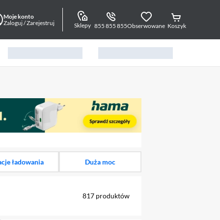
Moje konto
Zaloguj / Zarejestruj
Sklepy
855 855 855
Obserwowane
Koszyk
alny element 1 z 8
acje ładowania
Duża moc
817
produktów