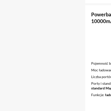
Powerba
10000mA
Pojemność ba
Moc ładowa
Liczba port
Porty i stan
standard Ma
Funkcje
ład