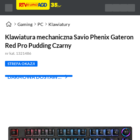
Gaming
PC
Klawiatury
Klawiatura mechaniczna Savio Phenix Gateron
Red Pro Pudding Czarny
nr kat. 1321486
STREFA OKAZJI
DARMOWA DOSTAWA
Z INPOST