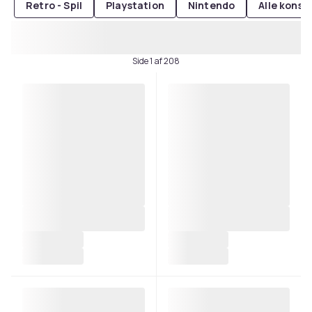
Retro - Spil
Playstation
Nintendo
Alle konsol
Side 1 af 208