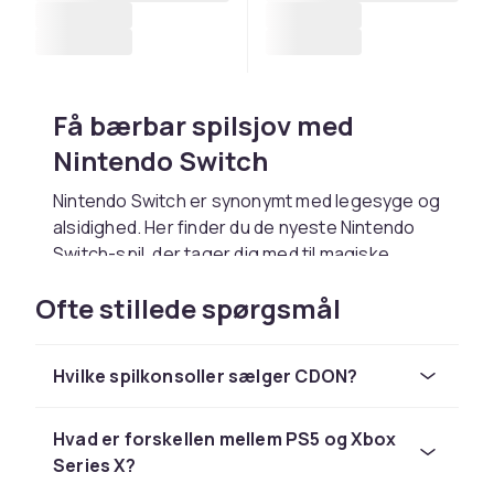
Få bærbar spilsjov med
Nintendo Switch
Nintendo Switch er synonymt med legesyge og
alsidighed. Her finder du de nyeste Nintendo
Switch-spil, der tager dig med til magiske
verdener, lader dig konkurrere med venner i
Ofte stillede spørgsmål
Mario Kart eller udforske Zeldas verden. Tænd
din Nintendo Switch, og opdag, hvordan det
bærbare eventyr ændrer den måde, du spiller
Hvilke spilkonsoller sælger CDON?
på.
PS5 - det næste niveau af
Hvad er forskellen mellem PS5 og Xbox
spiloplevelse
Series X?